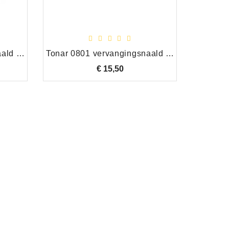
Tonar 0772 vervangingsnaald Denon DSN-41
Tonar 0801 vervangingsnaald Denon DSN-45
€ 15,50
Prijs