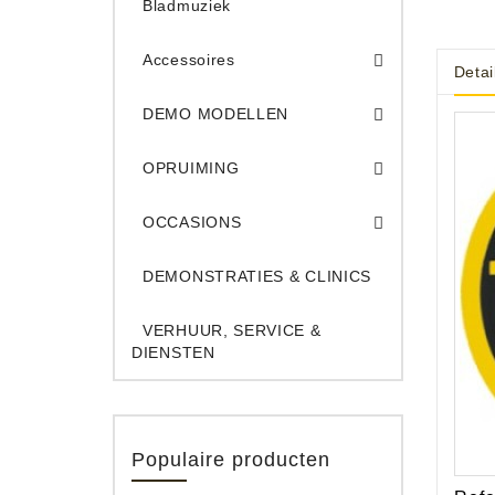
Bladmuziek
Accessoires
Detai
DEMO Opname App
DEMO Toe
DEMO MODELLEN
Opruiming Elec. Gitaren & Amps
Opruiming S
Opruiming 
Opruiming Opname A
Opruiming Toetsen
OPRUIMING
Occ. Gitaar/Bas Ve
OCCASIONS
DEMONSTRATIES & CLINICS
VERHUUR, SERVICE &
DIENSTEN
Populaire producten