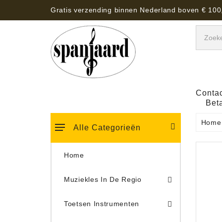
Gratis verzending binnen Nederland boven € 100
Contac
Bet
Home
Alle Categorieën
Home
Muziekles In De Regio
Keyboard Tassen, Koffers, Hoezen
Toetsen Instrumenten
Draaitafel/Platenspeler 
Draaitafel/Platenspeler Vervangings Naalden Tonar