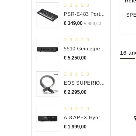
Refe
PSR-E483 Portable Keyboard, 61 Toetsen
SPE
€ 349,00
Normale
Prijs
€ 458,60
prijs
5510 Geïntegreerde Versterker
16 an
€ 5.250,00
Prijs
EOS SUPERIOR EM Schuko - C15 - Netstroom Kabel, 1.0 Meter
€ 2.295,00
Prijs
A-8 APEX Hybride Geïntegreerde Versterker
€ 1.999,00
Prijs