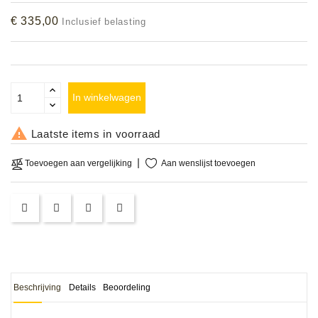
Accessoires
€ 335,00
Inclusief belasting
DEMO
MODELLEN
In winkelwagen
OPRUIMING

Laatste items in voorraad
OCCASIONS
Aan wenslijst toevoegen
Toevoegen aan vergelijking
DEMONSTRATIES
&
CLINICS
VERHUUR,
SERVICE
&
DIENSTEN
Beschrijving
Details
Beoordeling