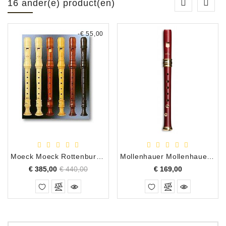
16 ander(e) product(en)
-€ 55,00
Moeck Moeck Rottenburgh sopraan palissander 4205
Mollenhauer Mollenhauer Adris Droomfluit sopraan volhout rood D.B.
Normale
Prijs
Prijs
€ 385,00
€ 440,00
€ 169,00
prijs