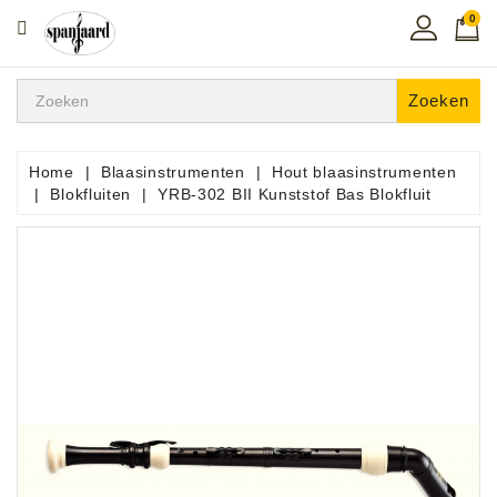
0
CATEGORIE
Home
Zoeken
Muziekles
In
Home
Blaasinstrumenten
Hout blaasinstrumenten
De
Blokfluiten
YRB-302 BII Kunststof Bas Blokfluit
Regio
Toetsen
Instrumenten
Hifi
Snaarinstrumenten
Pro
Audio