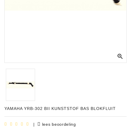
Apparatuur
Opname
Apparatuur
Blaasinstrumenten
Slaginstrumenten

Microfoons
Versterking
Instrumenten
Celtic
Instruments
YAMAHA YRB-302 BII KUNSTSTOF BAS BLOKFLUIT
Shop
Bladmuziek
|
lees beoordeling