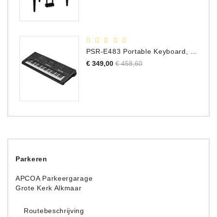
PSR-E483 Portable Keyboard, 61 Toetsen
Normale
Prijs
€ 349,00
€ 458,60
prijs
Parkeren
APCOA Parkeergarage
Grote Kerk Alkmaar
Routebeschrijving