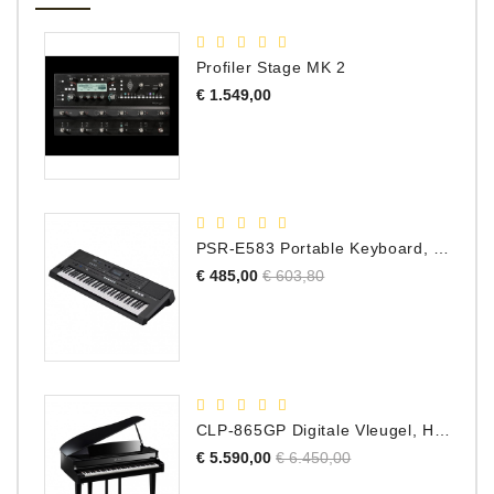
Profiler Stage MK 2
Prijs
€ 1.549,00
PSR-E583 Portable Keyboard, 61 Toetsen
Normale
Prijs
€ 485,00
€ 603,80
prijs
CLP-865GP Digitale Vleugel, Hoogglans Zwart, DEMO Model
Normale
Prijs
€ 5.590,00
€ 6.450,00
prijs