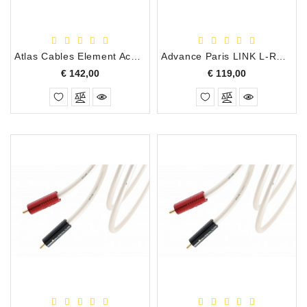
Accessoires
DEMO
Atlas Cables Element Achromatic Interlink X RCA/RCA, 1.00 Meter
Advance Paris LINK L-RCA1.5 Analoge 50 Ohm RCA/Cinch Interlink, 1.50 Meter
MODELLEN
Prijs
Prijs
€ 142,00
€ 119,00
OPRUIMING
OCCASIONS
DEMONSTRATIES
&
CLINICS
VERHUUR,
SERVICE
&
DIENSTEN