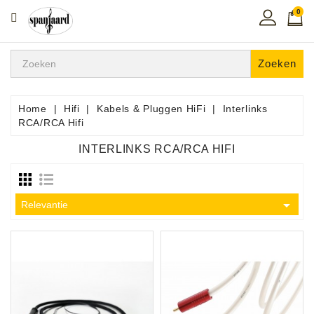
0
CATEGORIE
Home
Zoeken
Muziekles
In
Home
Hifi
Kabels & Pluggen HiFi
Interlinks
De
RCA/RCA Hifi
Regio
INTERLINKS RCA/RCA HIFI
Toetsen
Instrumenten

Relevantie
Hifi
Snaarinstrumenten
Pro
Audio