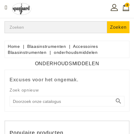
0
CATEGORIE
Home
Zoeken
Muziekles
In
Home
Blaasinstrumenten
Accessoires
De
Blaasinstrumenten
onderhoudsmiddelen
Regio
ONDERHOUDSMIDDELEN
Toetsen
Instrumenten
Excuses voor het ongemak.
Zoek opnieuw
Hifi

Snaarinstrumenten
Pro
Audio
Populaire producten