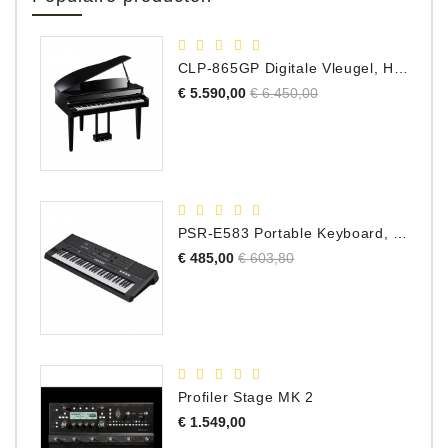
Apparatuur
Opname
CLP-865GP Digitale Vleugel, Hoogglans Zwart, DEMO Model
Apparatuur
Normale
Prijs
€ 5.590,00
€ 6.450,00
prijs
Blaasinstrumenten
Slaginstrumenten
Microfoons
PSR-E583 Portable Keyboard, 61 Toetsen
Normale
Prijs
€ 485,00
€ 603,80
Versterking
prijs
Instrumenten
Celtic
Instruments
Shop
Profiler Stage MK 2
Prijs
€ 1.549,00
Bladmuziek