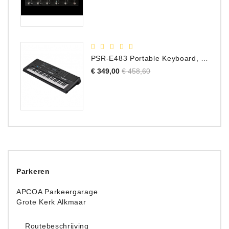
Accessoires
DEMO
MODELLEN
PSR-E483 Portable Keyboard, 61 Toetsen
Normale
Prijs
€ 349,00
€ 458,60
OPRUIMING
prijs
OCCASIONS
DEMONSTRATIES
&
CLINICS
VERHUUR,
Parkeren
SERVICE
&
APCOA Parkeergarage
DIENSTEN
Grote Kerk Alkmaar
Routebeschrijving