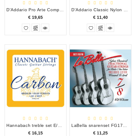
D'Addario Pro Arte Composite snarenset
D'Addario Classic Nylon EJ27N
Prijs
Prijs
€ 19,65
€ 11,40
Hannabach treble set E/B/G carbon medium/high tension
LaBella snarenset FG178 voor 7/8 gitaar
Prijs
Prijs
€ 16,15
€ 11,25