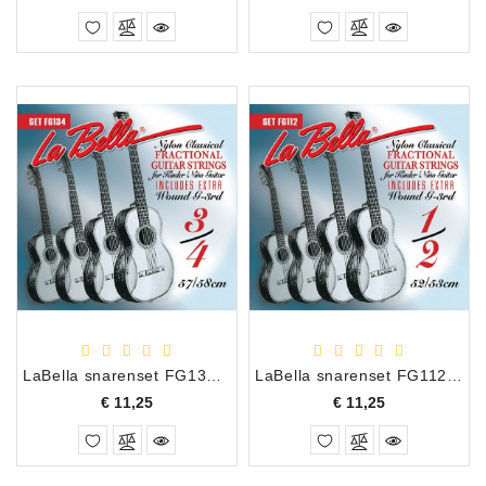
LaBella snarenset FG134 voor 3/4 gitaar
LaBella snarenset FG112 voor 1/2 gitaar
Prijs
Prijs
€ 11,25
€ 11,25