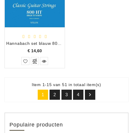
Hannabach set blauw 800HT
Prijs
€ 14,60
Item 1-15 van 51 in totaal item(s)

1
2
3
4
Populaire producten