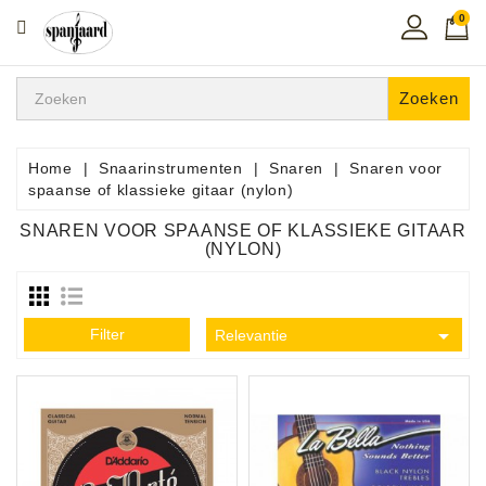
0
CATEGORIE
Home
Zoeken
Muziekles
In
Home
Snaarinstrumenten
Snaren
Snaren voor
De
spaanse of klassieke gitaar (nylon)
Regio
SNAREN VOOR SPAANSE OF KLASSIEKE GITAAR
(NYLON)
Toetsen
Instrumenten

Filter
Relevantie
Hifi
Snaarinstrumenten
Pro
Audio