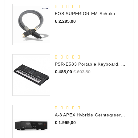
EOS SUPERIOR EM Schuko - C15 - Netstroom Kabel, 1.0 Meter
Prijs
€ 2.295,00
PSR-E583 Portable Keyboard, 61 Toetsen
Normale
Prijs
€ 485,00
€ 603,80
prijs
A-8 APEX Hybride Geïntegreerde Versterker
Prijs
€ 1.999,00