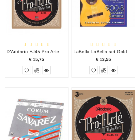
Apparatuur
Opname
Apparatuur
Blaasinstrumenten
D'Addario EJ45 Pro Arte set snaren normal tension
LaBella LaBella set Golden Superior 900-B
Slaginstrumenten
Prijs
Prijs
€ 15,75
€ 13,55
Microfoons
Versterking
Instrumenten
Celtic
Instruments
Shop
Bladmuziek