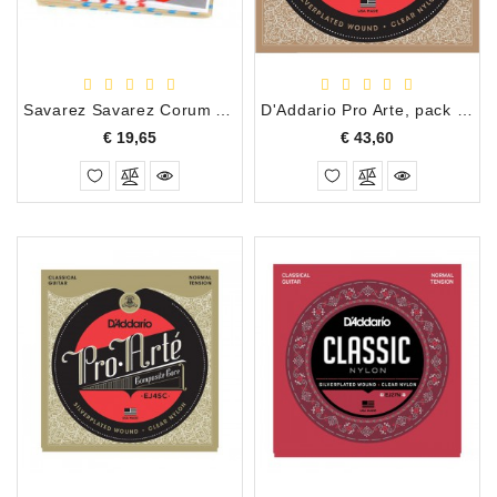
Accessoires
DEMO
MODELLEN
Savarez Savarez Corum Alliance 500ARJ
D'Addario Pro Arte, pack met 3 sets
Prijs
Prijs
€ 19,65
€ 43,60
OPRUIMING
OCCASIONS
DEMONSTRATIES
&
CLINICS
VERHUUR,
SERVICE
&
DIENSTEN