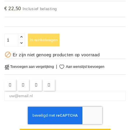
Accessoires
€ 22,50
Inclusief belasting
DEMO
MODELLEN
In winkelwagen
OPRUIMING

Er zijn niet genoeg producten op voorraad
OCCASIONS
Aan wenslijst toevoegen
Toevoegen aan vergelijking
DEMONSTRATIES
&
CLINICS
VERHUUR,
SERVICE
&
DIENSTEN