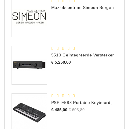
Muziekcentrum Simeon Bergen
5510 Geïntegreerde Versterker
Prijs
€ 5.250,00
PSR-E583 Portable Keyboard, 61 Toetsen
Normale
Prijs
€ 485,00
€ 603,80
prijs