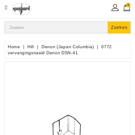
0
CATEGORIE
Home
Zoeken
Muziekles
In
Home
Hifi
Denon (Japan Columbia)
0772
De
vervangingsnaald Denon DSN-41
Regio
Toetsen
Instrumenten
Hifi
Snaarinstrumenten
Pro
Audio