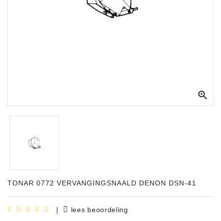
Apparatuur
Opname
Apparatuur
Blaasinstrumenten
Slaginstrumenten

Microfoons
Versterking
Instrumenten
Celtic
Instruments
TONAR 0772 VERVANGINGSNAALD DENON DSN-41
Shop
Bladmuziek
|
lees beoordeling