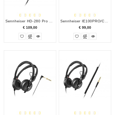
Accessoires
DEMO
Sennheiser HD-280 Pro Over-Ear Hoofdtelefoon
Sennheiser IE100PRO/CL In-ear monitoring headphones Clear
MODELLEN
Prijs
Prijs
€ 109,00
€ 99,00
OPRUIMING
OCCASIONS
DEMONSTRATIES
&
CLINICS
VERHUUR,
SERVICE
&
DIENSTEN