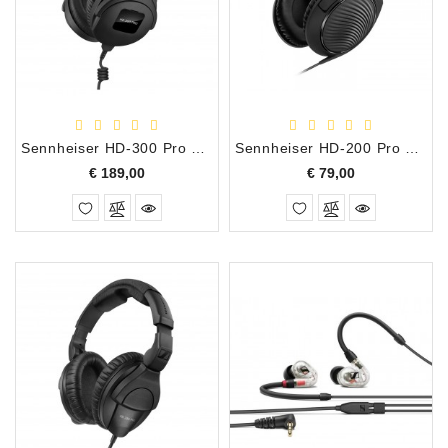
Apparatuur
Opname
Apparatuur
Blaasinstrumenten
Sennheiser HD-300 Pro Over-Ear Hoofdtelefoon
Sennheiser HD-200 Pro Over-Ear Hoofdtelefoon
Slaginstrumenten
Prijs
Prijs
€ 189,00
€ 79,00
Microfoons
Versterking
Instrumenten
Celtic
Instruments
Shop
Bladmuziek