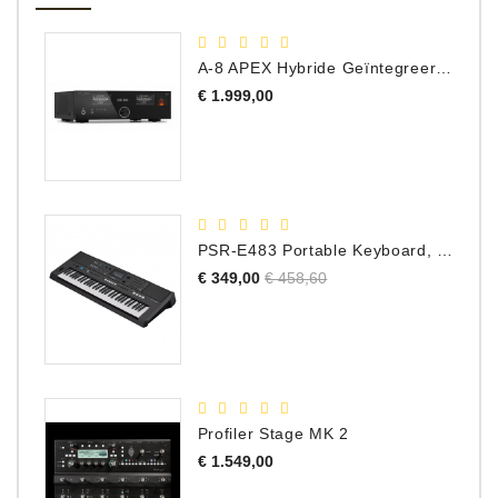
A-8 APEX Hybride Geïntegreerde Versterker
Prijs
€ 1.999,00
PSR-E483 Portable Keyboard, 61 Toetsen
Normale
Prijs
€ 349,00
€ 458,60
prijs
Profiler Stage MK 2
Prijs
€ 1.549,00