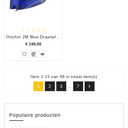
Ortofon 2M Blue Draaitafel Element
Prijs
€ 199,00
Item 1-15 van 98 in totaal item(s)

1
2
3
7
…
Populaire producten