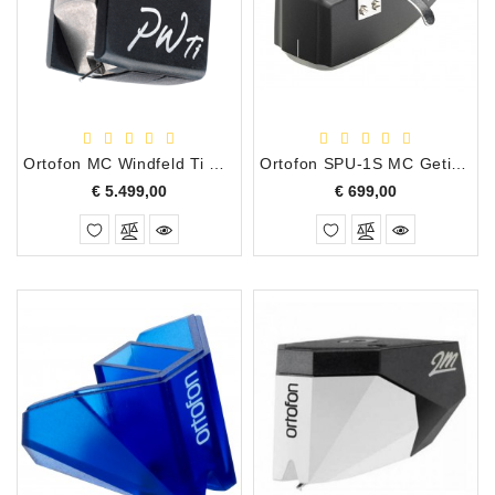
Apparatuur
Opname
Apparatuur
Blaasinstrumenten
Ortofon MC Windfeld Ti Moving Coil Draaitafel Element
Ortofon SPU-1S MC Getipt Sferisch MC Draaitafel Element
Slaginstrumenten
Prijs
Prijs
€ 5.499,00
€ 699,00
Microfoons
Versterking
Instrumenten
Celtic
Instruments
Shop
Bladmuziek