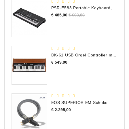
PSR-E583 Portable Keyboard, 61 Toetsen
Normale
Prijs
€ 485,00
€ 603,80
prijs
DK-61 USB Orgel Controller met Drawbars
Prijs
€ 549,00
EOS SUPERIOR EM Schuko - C15 - Netstroom Kabel, 1.0 Meter
Prijs
€ 2.295,00