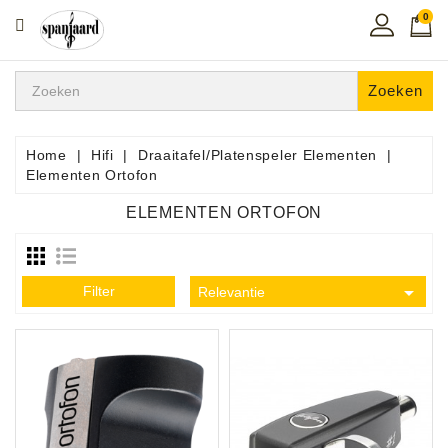
0
CATEGORIE
Home
Zoeken
Muziekles
In
Home
Hifi
Draaitafel/Platenspeler Elementen
De
Elementen Ortofon
Regio
ELEMENTEN ORTOFON
Toetsen
Instrumenten

Filter
Relevantie
Hifi
Snaarinstrumenten
Pro
Audio