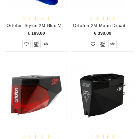
Accessoires
DEMO
Ortofon Stylus 2M Blue Vervangingsnaald
Ortofon 2M Mono Draaitafel Element
MODELLEN
Prijs
Prijs
€ 169,00
€ 399,00
OPRUIMING
OCCASIONS
DEMONSTRATIES
&
CLINICS
VERHUUR,
SERVICE
&
DIENSTEN