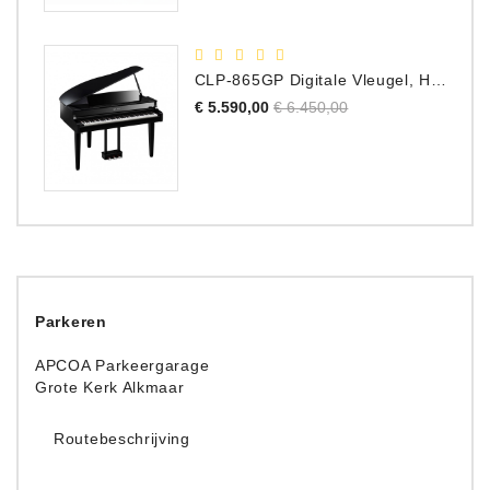
CLP-865GP Digitale Vleugel, Hoogglans Zwart, DEMO Model
Normale
Prijs
€ 5.590,00
€ 6.450,00
prijs
Parkeren
APCOA Parkeergarage
Grote Kerk Alkmaar
Routebeschrijving