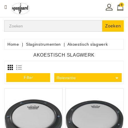
0
CATEGORIE
Home
Zoeken
Muziekles
In
Home
Slaginstrumenten
Akoestisch slagwerk
De
AKOESTISCH SLAGWERK
Regio
Toetsen
Instrumenten

Filter
Relevantie
Hifi
Snaarinstrumenten
Pro
Audio