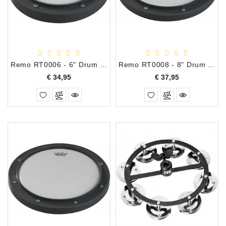
Apparatuur
Opname
Apparatuur
Blaasinstrumenten
Remo RT0006 - 6" Drum Oefenpad
Remo RT0008 - 8" Drum Oefenpad
Prijs
Prijs
€ 34,95
€ 37,95
Slaginstrumenten
Microfoons
Versterking
Instrumenten
Celtic
Instruments
Shop
Bladmuziek