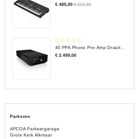
Normale
Prijs
€ 485,00
€ 603,80
prijs
40 PPA Phono Pre-Amp Draaitafel Voorversterker
Prijs
€ 2.499,00
Parkeren
APCOA Parkeergarage
Grote Kerk Alkmaar