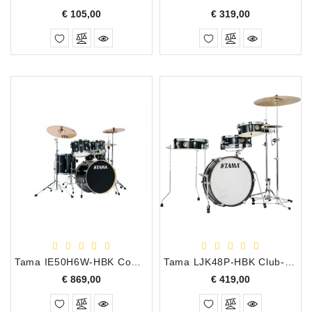
Prijs
Prijs
€ 105,00
€ 319,00
Tama IE50H6W-HBK Compleet Imperialstar Drumstel inclusief Meinl Bekkenset - Hairline Black
Tama LJK48P-HBK Club-Jam Pancake Shell Kit Hairline Black
Prijs
Prijs
€ 869,00
€ 419,00