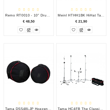
Accessoires
Remo RT0010 - 10" Drum Oefenpad
Meinl HTHH1BK HiHat Tamboerijn
DEMO
Prijs
Prijs
€ 48,50
€ 21,90
MODELLEN
OPRUIMING
OCCASIONS
DEMONSTRATIES
&
CLINICS
VERHUUR,
SERVICE
&
DIENSTEN
Tama DSS48LJP Hoezenset voor Club-Jam Pancake Shell Kit
Tama HC4FB The Classic Stand Hardware Kit