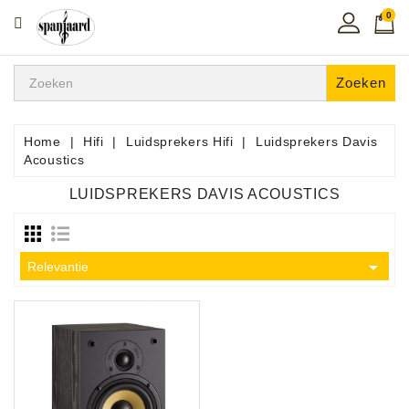
0
CATEGORIE
Home
Zoeken
Muziekles
In
Home
Hifi
Luidsprekers Hifi
Luidsprekers Davis
De
Acoustics
Regio
LUIDSPREKERS DAVIS ACOUSTICS
Toetsen
Instrumenten

Relevantie
Hifi
Snaarinstrumenten
Pro
Audio