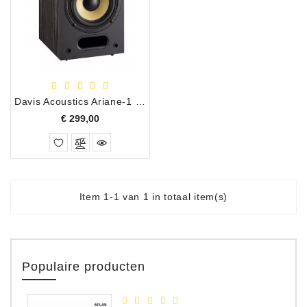
Apparatuur
Opname
Apparatuur
Blaasinstrumenten
Davis Acoustics Ariane-1 2-Weg Boekenplank Luidspreker Set, Zwart
Slaginstrumenten
Prijs
€ 299,00
Microfoons
Versterking
Instrumenten
Item 1-1 van 1 in totaal item(s)
Celtic
Instruments
Shop
Populaire producten
Bladmuziek