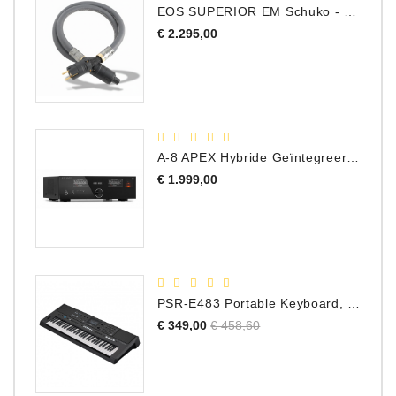
EOS SUPERIOR EM Schuko - C15 - Netstroom Kabel, 1.0 Meter
Accessoires
Prijs
€ 2.295,00
DEMO
MODELLEN
OPRUIMING
A-8 APEX Hybride Geïntegreerde Versterker
OCCASIONS
Prijs
€ 1.999,00
DEMONSTRATIES
&
CLINICS
VERHUUR,
PSR-E483 Portable Keyboard, 61 Toetsen
SERVICE
Normale
Prijs
€ 349,00
€ 458,60
&
prijs
DIENSTEN