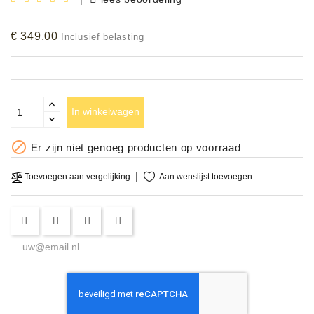
Accessoires
€ 349,00
Inclusief belasting
DEMO
MODELLEN
OPRUIMING
In winkelwagen
OCCASIONS

Er zijn niet genoeg producten op voorraad
DEMONSTRATIES
Aan wenslijst toevoegen
Toevoegen aan vergelijking
&
CLINICS
VERHUUR,
SERVICE
&
DIENSTEN