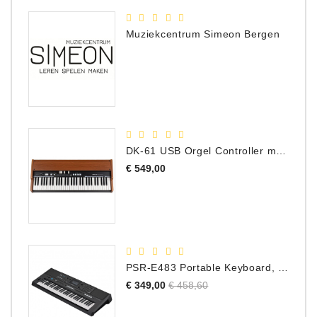
Muziekcentrum Simeon Bergen
DK-61 USB Orgel Controller met Drawbars
Prijs
€ 549,00
PSR-E483 Portable Keyboard, 61 Toetsen
Normale
Prijs
€ 349,00
€ 458,60
prijs