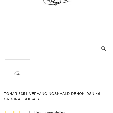
Apparatuur
Opname
Apparatuur
Blaasinstrumenten
Slaginstrumenten

Microfoons
Versterking
Instrumenten
Celtic
Instruments
TONAR 6351 VERVANGINGSNAALD DENON DSN-46
Shop
ORIGINAL SHIBATA
Bladmuziek
|
lees beoordeling