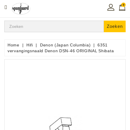
0
CATEGORIE
Home
Zoeken
Muziekles
In
Home
Hifi
Denon (Japan Columbia)
6351
De
vervangingsnaald Denon DSN-46 ORIGINAL Shibata
Regio
Toetsen
Instrumenten
Hifi
Snaarinstrumenten
Pro
Audio