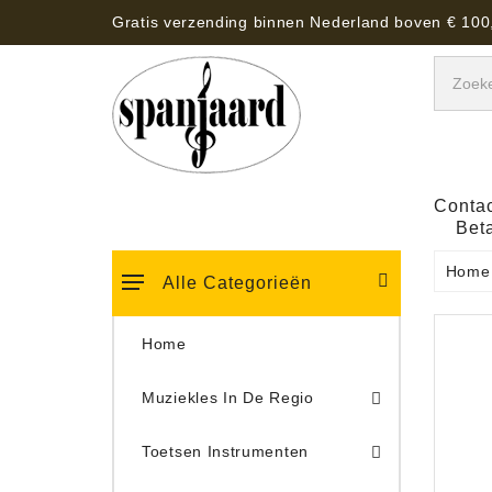
Gratis verzending binnen Nederland boven € 100
Contac
Bet
Home
Alle Categorieën
Home
Muziekles In De Regio
Keyboard Tassen, Koffers, Hoezen
Toetsen Instrumenten
Draaitafel/Platenspeler 
Draaitafel/Platenspeler Vervangings Naalden Tonar