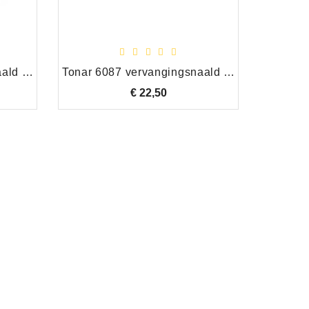
Tonar 0772 vervangingsnaald Denon DSN-41
Tonar 6087 vervangingsnaald Denon DSN-11
€ 22,50
Prijs