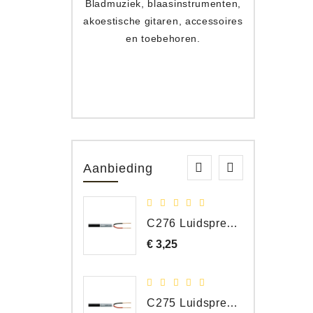
Bladmuziek, blaasinstrumenten,
Toets
akoestische gitaren, accessoires
apparat
en toebehoren.
Aanbieding
C276 Luidspreker kabel 2 x 2,50 mm² (per meter)
€ 3,25
Prijs
C275 Luidspreker kabel 2 x 1,50 mm² (Per Meter)