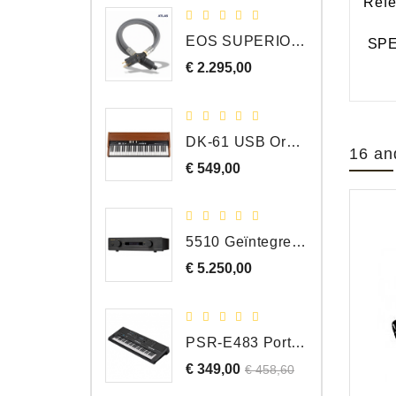
Refe
EOS SUPERIOR EM Schuko - C15 - Netstroom Kabel, 1.0 Meter
SPE
€ 2.295,00
Prijs
DK-61 USB Orgel Controller met Drawbars
16 an
€ 549,00
Prijs
5510 Geïntegreerde Versterker
€ 5.250,00
Prijs
PSR-E483 Portable Keyboard, 61 Toetsen
€ 349,00
Normale
Prijs
€ 458,60
prijs