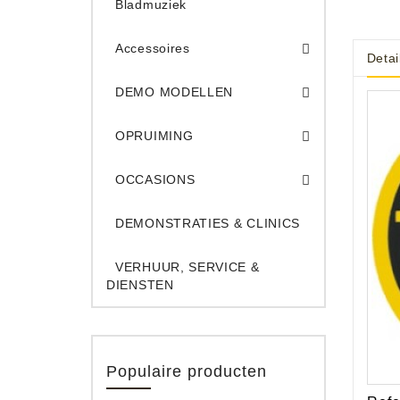
Bladmuziek
Accessoires
Detai
DEMO Opname App
DEMO Toe
DEMO MODELLEN
Opruiming Elec. Gitaren & Amps
Opruiming S
Opruiming 
Opruiming Opname A
Opruiming Toetsen
OPRUIMING
Occ. Gitaar/Bas Ve
OCCASIONS
DEMONSTRATIES & CLINICS
VERHUUR, SERVICE &
DIENSTEN
Populaire producten