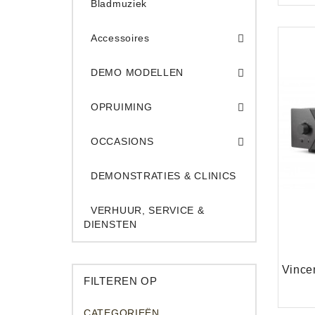
Bladmuziek
Accessoires
DEMO Opname App
DEMO Toe
DEMO MODELLEN
Opruiming Elec. Gitaren & Amps
Opruiming S
Opruiming 
Opruiming Opname A
Opruiming Toetsen
OPRUIMING
Occ. Gitaar/Bas Ve
OCCASIONS
DEMONSTRATIES & CLINICS
VERHUUR, SERVICE &
DIENSTEN
FILTEREN OP
CATEGORIEËN