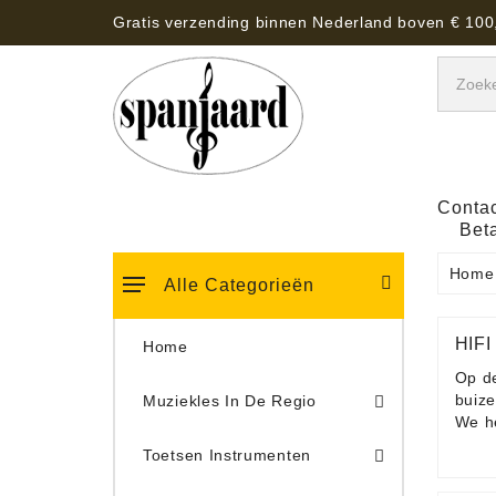
Gratis verzending binnen Nederland boven € 100
Contac
Bet
Home
Alle Categorieën
HIF
Home
Op de
buize
Muziekles In De Regio
We he
Keyboard Tassen, Koffers, Hoezen
Toetsen Instrumenten
Draaitafel/Platenspeler 
Draaitafel/Platenspeler Vervangings Naalden Tonar