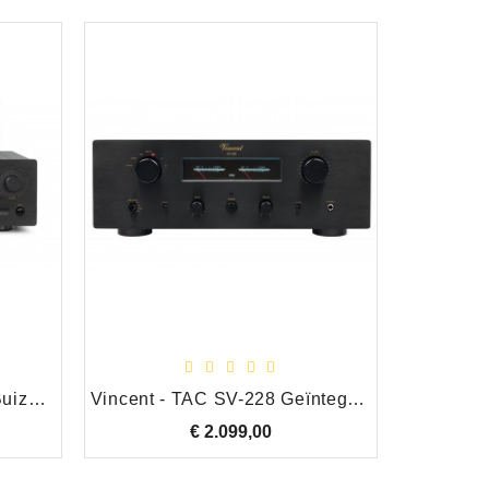
Vincent - TAC SA-T7 MK Buizen Voorversterker/Pre-Amp, Zwart
Vincent - TAC SV-228 Geïntegreerde Hybride Versterker, Zwart
€ 2.099,00
Prijs