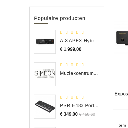
Populaire producten
A-8 APEX Hybride Geïntegreerde Versterker
€ 1.999,00
Prijs
Muziekcentrum Simeon Bergen
PSR-E483 Portable Keyboard, 61 Toetsen
€ 349,00
Normale
Prijs
€ 458,60
prijs
Item 