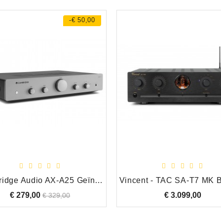
-€ 50,00
Cambridge Audio AX-A25 Geïntegreerde Versterker OPRUIMING!!
€ 279,00
Normale
Prijs
€ 3.099,00
Prijs
€ 329,00
prijs