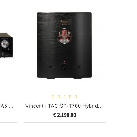
Advance Paris Playstream A5 Netwerk Receiver/Geïntegreerde VersterkerIncl. X-FTB01
Vincent - TAC SP-T700 Hybride Eindversterker Mono Klasse A, Zwart
€ 2.199,00
Prijs