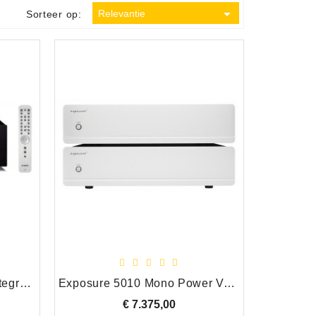

Relevantie
Sorteer op:
Yamaha HiFi A-S701 Geïntegreerde Versterker, Zwart
Exposure 5010 Mono Power Versterker/Amplifier Set, Titanium
€ 7.375,00
Prijs