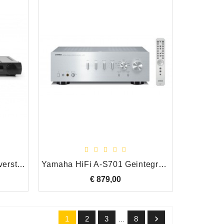
Elac Alchemy DDP-2 Voorversterker/DAC
Yamaha HiFi A-S701 Geintegreerde Versterker, Zilver
€ 879,00
Prijs

1
2
3
8
…