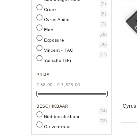
(2)
Creek
(8)
Cyrus Audio
(2)
Elac
(19)
Exposure
(26)
Vincent - TAC
(17)
Yamaha HiFi
PRIJS
€ 58.00 - € 7,375.00
BESCHIKBAAR
(74)
Niet beschikbaar
(33)
Op voorraad