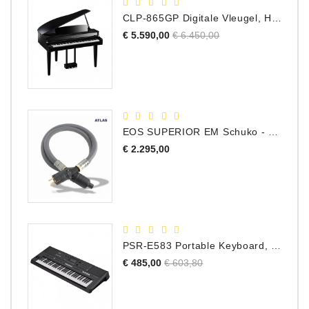
CLP-865GP Digitale Vleugel, Hoogglans Zwart, DEMO Model
Normale
Prijs
€ 5.590,00
€ 6.450,00
prijs
EOS SUPERIOR EM Schuko - C15 - Netstroom Kabel, 1.0 Meter
Prijs
€ 2.295,00
PSR-E583 Portable Keyboard, 61 Toetsen
Normale
Prijs
€ 485,00
€ 603,80
prijs