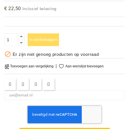
Accessoires
€ 22,50
Inclusief belasting
DEMO
MODELLEN
In winkelwagen
OPRUIMING

Er zijn niet genoeg producten op voorraad
OCCASIONS
Aan wenslijst toevoegen
Toevoegen aan vergelijking
DEMONSTRATIES
&
CLINICS
VERHUUR,
SERVICE
&
DIENSTEN