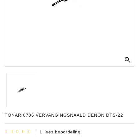
Apparatuur
Opname
Apparatuur
Blaasinstrumenten
Slaginstrumenten

Microfoons
Versterking
Instrumenten
Celtic
Instruments
TONAR 0786 VERVANGINGSNAALD DENON DTS-22
Shop
Bladmuziek
|
lees beoordeling