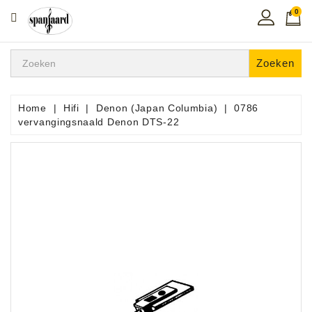
0
CATEGORIE
Home
Zoeken
Muziekles
In
Home
Hifi
Denon (Japan Columbia)
0786
De
vervangingsnaald Denon DTS-22
Regio
Toetsen
Instrumenten
Hifi
Snaarinstrumenten
Pro
Audio