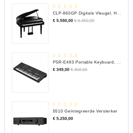
CLP-865GP Digitale Vleugel, Hoogglans Zwart, DEMO Model
Normale
Prijs
€ 5.590,00
€ 6.450,00
prijs
PSR-E483 Portable Keyboard, 61 Toetsen
Normale
Prijs
€ 349,00
€ 458,60
prijs
5510 Geïntegreerde Versterker
Prijs
€ 5.250,00