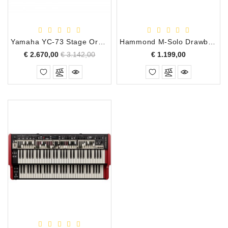
Accessoires
DEMO
Yamaha YC-73 Stage Organ Keyboard, 73 Toetsen Gewogen
Hammond M-Solo Drawbar Organ Keyboard , 49 Toetsen
MODELLEN
Normale
Prijs
Prijs
€ 2.670,00
€ 3.142,00
€ 1.199,00
prijs
OPRUIMING
OCCASIONS
DEMONSTRATIES
&
CLINICS
VERHUUR,
SERVICE
&
DIENSTEN