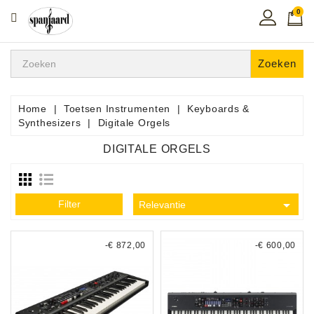
0
CATEGORIE
Home
Zoeken
Muziekles
In
Home
Toetsen Instrumenten
Keyboards &
De
Synthesizers
Digitale Orgels
Regio
DIGITALE ORGELS
Toetsen
Instrumenten

Filter
Relevantie
Hifi
-€ 872,00
-€ 600,00
Snaarinstrumenten
Pro
Audio