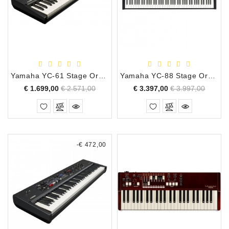
Apparatuur
Opname
Apparatuur
Blaasinstrumenten
Yamaha YC-61 Stage Organ Keyboard, 61 Toetsen
Yamaha YC-88 Stage Organ Keyboard, 88 Toetsen Gewogen
Slaginstrumenten
Normale
Prijs
Normale
Prijs
€ 1.699,00
€ 2.571,00
€ 3.397,00
€ 3.997,00
prijs
prijs
Microfoons
Versterking
-€ 472,00
Instrumenten
Celtic
Instruments
Shop
Bladmuziek