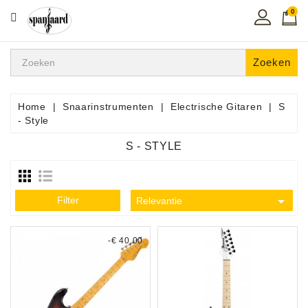
0
CATEGORIE
Home
Zoeken
Muziekles
In
Home
Snaarinstrumenten
Electrische Gitaren
S
De
- Style
Regio
S - STYLE
Toetsen
Instrumenten

Filter
Relevantie
Hifi
-€ 40,00
Snaarinstrumenten
Pro
Audio