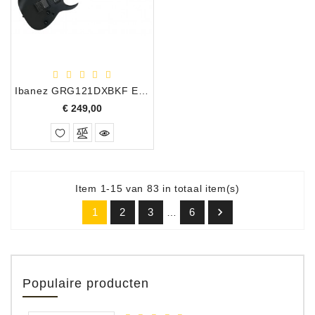
Ibanez GRG121DXBKF Electrische Gitaar Mat Zwart
Prijs
€ 249,00
Item 1-15 van 83 in totaal item(s)

1
2
3
6
…
Populaire producten