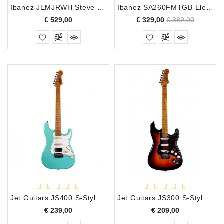
Ibanez JEMJRWH Steve Vai Signature Electrische Gitaar
Ibanez SA260FMTGB Electrische Gitaar
Prijs
Normale
Prijs
€ 529,00
€ 329,00
€ 389,00
prijs
Jet Guitars JS400 S-Style Electrische Gitaar Surf Green
Jet Guitars JS300 S-Style Electrische Gitaar Sunburst
Prijs
Prijs
€ 239,00
€ 209,00