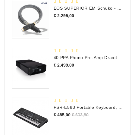
EOS SUPERIOR EM Schuko - C15 - Netstroom Kabel, 1.0 Meter
Prijs
€ 2.295,00
40 PPA Phono Pre-Amp Draaitafel Voorversterker
Prijs
€ 2.499,00
PSR-E583 Portable Keyboard, 61 Toetsen
Normale
Prijs
€ 485,00
€ 603,80
prijs