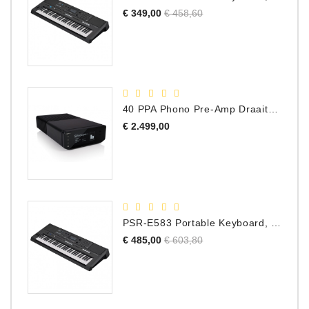
Normale
Prijs
€ 349,00
€ 458,60
prijs
40 PPA Phono Pre-Amp Draaitafel Voorversterker
Prijs
€ 2.499,00
PSR-E583 Portable Keyboard, 61 Toetsen
Normale
Prijs
€ 485,00
€ 603,80
prijs