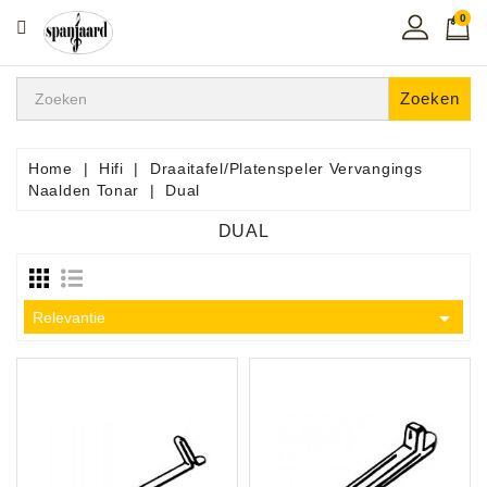
0
CATEGORIE
Home
Zoeken
Muziekles
In
Home
Hifi
Draaitafel/Platenspeler Vervangings
De
Naalden Tonar
Dual
Regio
DUAL
Toetsen
Instrumenten

Relevantie
Hifi
Snaarinstrumenten
Pro
Audio