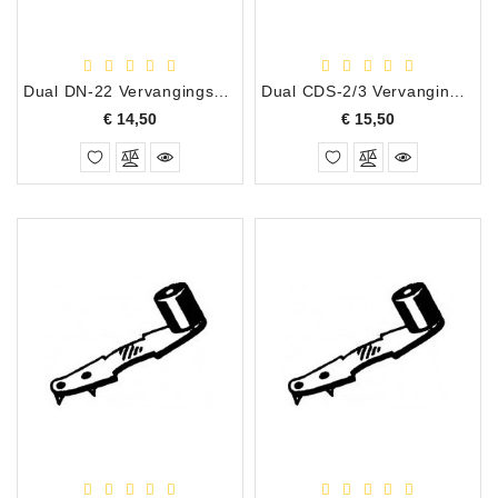
Accessoires
DEMO
Dual DN-22 Vervangingsnaald
Dual CDS-2/3 Vervangingsnaald
MODELLEN
Prijs
Prijs
€ 14,50
€ 15,50
OPRUIMING
OCCASIONS
DEMONSTRATIES
&
CLINICS
VERHUUR,
SERVICE
&
DIENSTEN