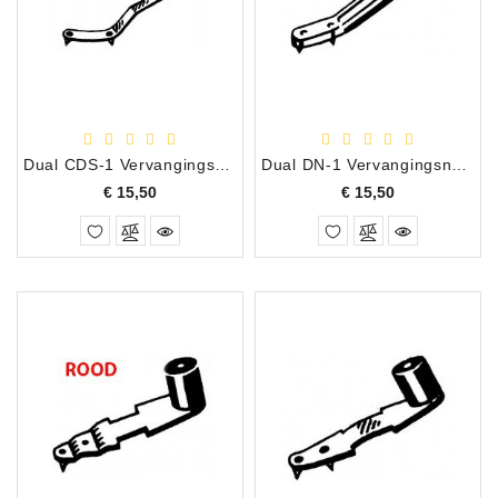
Apparatuur
Opname
Apparatuur
Blaasinstrumenten
Dual CDS-1 Vervangingsnaald
Dual DN-1 Vervangingsnaald
Slaginstrumenten
Prijs
Prijs
€ 15,50
€ 15,50
Microfoons
Versterking
Instrumenten
Celtic
Instruments
Shop
Bladmuziek