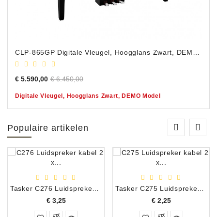
CLP-865GP Digitale Vleugel, Hoogglans Zwart, DEMO Model
Normale
Prijs
€ 5.590,00
€ 6.450,00
prijs
Digitale Vleugel, Hoogglans Zwart, DEMO Model
Populaire artikelen
Tasker C276 Luidspreker kabel 2 x 2,50 mm² (per meter)
Tasker C275 Luidspreker kabel 2 x 1,50 mm² (Per Meter)
Prijs
Prijs
€ 3,25
€ 2,25