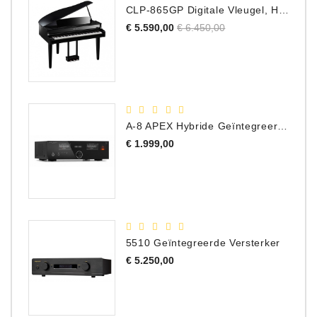
CLP-865GP Digitale Vleugel, Hoogglans Zwart, DEMO Model
Normale
Prijs
€ 5.590,00
€ 6.450,00
prijs
A-8 APEX Hybride Geïntegreerde Versterker
Prijs
€ 1.999,00
5510 Geïntegreerde Versterker
Prijs
€ 5.250,00