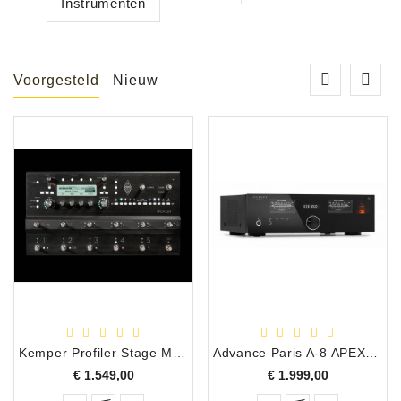
Apparatuur
Instrumenten
Opname
Apparatuur
Voorgesteld
Nieuw
Blaasinstrumenten
Slaginstrumenten
Microfoons
Versterking
Instrumenten
Celtic
Instruments
Shop
Kemper Profiler Stage MK 2
Advance Paris A-8 APEX Hybride Geïntegreerde Versterker
Prijs
Prijs
€ 1.549,00
€ 1.999,00
Bladmuziek