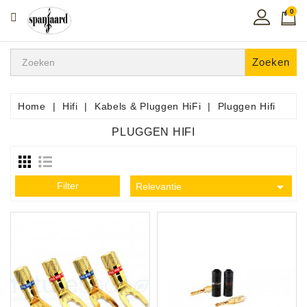
0
CATEGORIE
Home
Zoeken
Muziekles
In
Home
Hifi
Kabels & Pluggen HiFi
Pluggen Hifi
De
PLUGGEN HIFI
Regio
Toetsen
Instrumenten

Filter
Relevantie
Hifi
Snaarinstrumenten
Pro
Audio