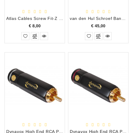
Accessoires
Atlas Cables Screw Fit-Z Banana Plug Zwart/Rood per stuk
van den Hul Schroef Banana Stekker Set van 4 stuks
DEMO
Prijs
Prijs
€ 8,00
€ 45,00
MODELLEN
OPRUIMING
OCCASIONS
DEMONSTRATIES
&
CLINICS
VERHUUR,
SERVICE
&
DIENSTEN
Dynavox High End RCA Plug Wit
Dynavox High End RCA Plug Rood