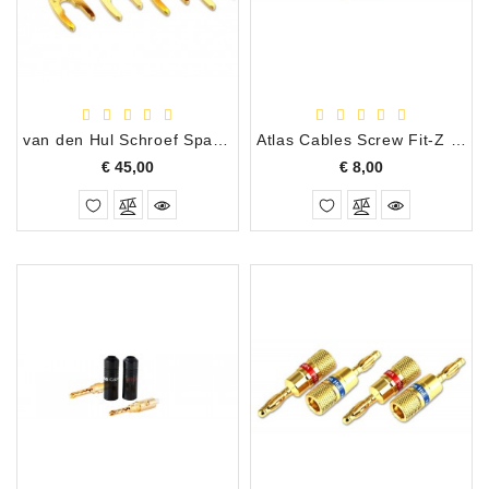
Apparatuur
Opname
Apparatuur
Blaasinstrumenten
van den Hul Schroef Spades Set van 4 stuks
Atlas Cables Screw Fit-Z Banana Plug Zwart/Wit per stuk
Prijs
Prijs
€ 45,00
€ 8,00
Slaginstrumenten
Microfoons
Versterking
Instrumenten
Celtic
Instruments
Shop
Bladmuziek