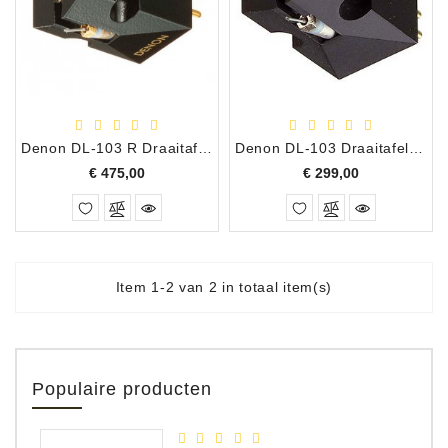
Apparatuur
Opname
Apparatuur
Blaasinstrumenten
Denon DL-103 R Draaitafel Element
Denon DL-103 Draaitafel Element
Slaginstrumenten
Prijs
Prijs
€ 475,00
€ 299,00
Microfoons
Versterking
Instrumenten
Item 1-2 van 2 in totaal item(s)
Celtic
Instruments
Shop
Populaire producten
Bladmuziek