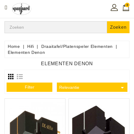
0
CATEGORIE
Home
Zoeken
Muziekles
In
Home
Hifi
Draaitafel/Platenspeler Elementen
De
Elementen Denon
Regio
ELEMENTEN DENON
Toetsen
Instrumenten

Filter
Relevantie
Hifi
Snaarinstrumenten
Pro
Audio