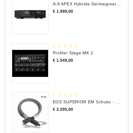
A-8 APEX Hybride Geïntegreerde Versterker
Accessoires
Prijs
€ 1.999,00
DEMO
MODELLEN
OPRUIMING
Profiler Stage MK 2
OCCASIONS
Prijs
€ 1.549,00
DEMONSTRATIES
&
CLINICS
VERHUUR,
EOS SUPERIOR EM Schuko - C15 - Netstroom Kabel, 1.0 Meter
SERVICE
Prijs
€ 2.295,00
&
DIENSTEN