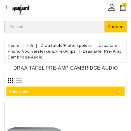
0
CATEGORIE
Home
Zoeken
Muziekles
In
Home
Hifi
Draaitafels/Platenspelers
Draaitafel
De
Phono Voorversterkers/Pre-Amps
Draaitafel Pre-Amp
Regio
Cambridge Audio
DRAAITAFEL PRE-AMP CAMBRIDGE AUDIO
Toetsen
Instrumenten

Hifi
Relevantie
Snaarinstrumenten
Pro
Audio