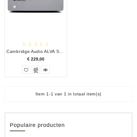
Apparatuur
Opname
Apparatuur
Blaasinstrumenten
Cambridge Audio ALVA Solo MM Phono Preamplifier
Slaginstrumenten
Prijs
€ 229,00
Microfoons
Versterking
Instrumenten
Item 1-1 van 1 in totaal item(s)
Celtic
Instruments
Shop
Populaire producten
Bladmuziek