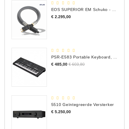
Accessoires
EOS SUPERIOR EM Schuko - C15 - Netstroom Kabel, 1.0 Meter
Prijs
€ 2.295,00
DEMO
MODELLEN
OPRUIMING
OCCASIONS
PSR-E583 Portable Keyboard, 61 Toetsen
Normale
Prijs
€ 485,00
€ 603,80
DEMONSTRATIES
prijs
&
CLINICS
VERHUUR,
SERVICE
5510 Geïntegreerde Versterker
&
Prijs
€ 5.250,00
DIENSTEN