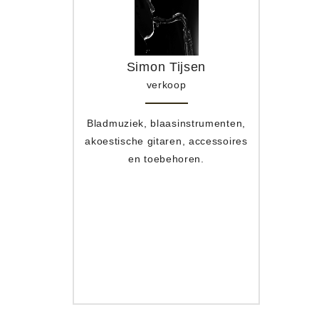
Simon Tijsen
verkoop
Bladmuziek, blaasinstrumenten,
Toets
ing
akoestische gitaren, accessoires
apparat
he dienst
en toebehoren.
ren, bas en
agwerk, live
behoren.
menten,
Hifi.