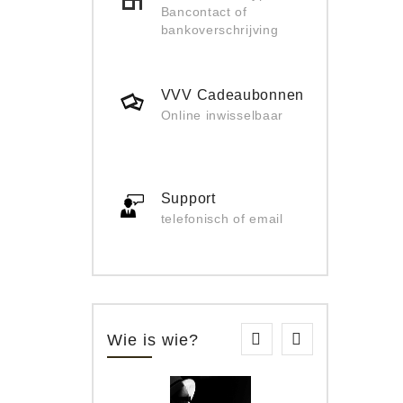
Bancontact of
bankoverschrijving
VVV Cadeaubonnen
Online inwisselbaar
Support
telefonisch of email
Wie is wie?