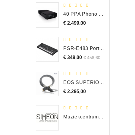
40 PPA Phono Pre-Amp Draaitafel Voorversterker
€ 2.499,00
Prijs
PSR-E483 Portable Keyboard, 61 Toetsen
€ 349,00
Normale
Prijs
€ 458,60
prijs
EOS SUPERIOR EM Schuko - C15 - Netstroom Kabel, 1.0 Meter
€ 2.295,00
Prijs
Muziekcentrum Simeon Bergen