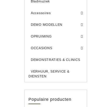
Bladmuziek
Accessoires
DEMO Opname App
DEMO Toe
DEMO MODELLEN
Opruiming Elec. Gitaren & Amps
Opruiming S
Opruiming 
Opruiming Opname A
Opruiming Toetsen
OPRUIMING
Occ. Gitaar/Bas Ve
OCCASIONS
DEMONSTRATIES & CLINICS
VERHUUR, SERVICE &
DIENSTEN
Populaire producten