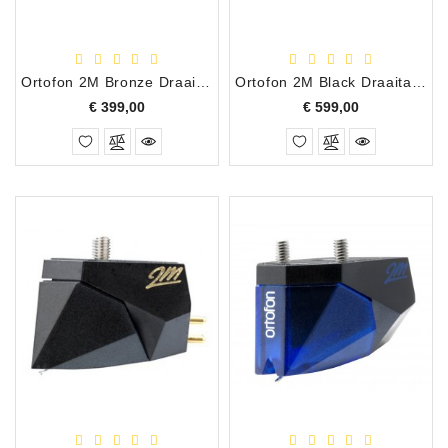
Accessoires
DEMO
Ortofon 2M Bronze Draaitafel Element
Ortofon 2M Black Draaitafel Element
MODELLEN
Prijs
Prijs
€ 399,00
€ 599,00
OPRUIMING
OCCASIONS
DEMONSTRATIES
&
CLINICS
VERHUUR,
SERVICE
&
DIENSTEN