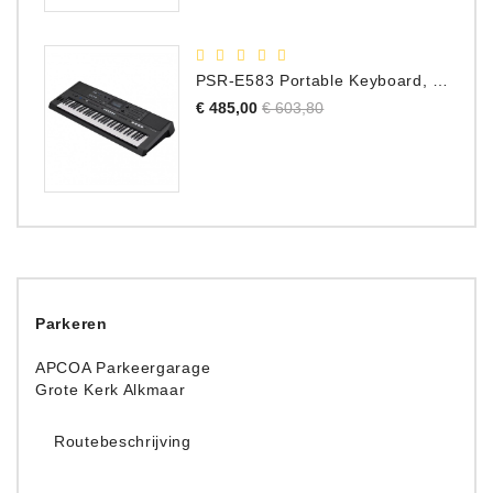
PSR-E583 Portable Keyboard, 61 Toetsen
Normale
Prijs
€ 485,00
€ 603,80
prijs
Parkeren
APCOA Parkeergarage
Grote Kerk Alkmaar
Routebeschrijving