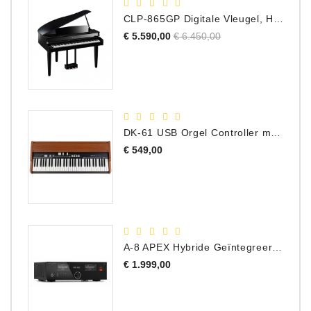
CLP-865GP Digitale Vleugel, Hoogglans Zwart, DEMO Model
Normale
Prijs
€ 5.590,00
€ 6.450,00
prijs
DK-61 USB Orgel Controller met Drawbars
Prijs
€ 549,00
A-8 APEX Hybride Geïntegreerde Versterker
Prijs
€ 1.999,00