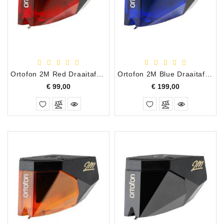
Apparatuur
Opname
Apparatuur
Blaasinstrumenten
Ortofon 2M Red Draaitafel Element
Ortofon 2M Blue Draaitafel Element
Slaginstrumenten
Prijs
Prijs
€ 99,00
€ 199,00
Microfoons
Versterking
Instrumenten
Celtic
Instruments
Shop
Bladmuziek