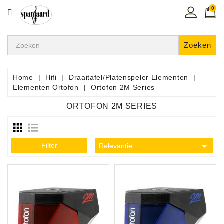
0
CATEGORIE
Home
Zoeken
Muziekles
In
Home
Hifi
Draaitafel/Platenspeler Elementen
De
Elementen Ortofon
Ortofon 2M Series
Regio
ORTOFON 2M SERIES
Toetsen
Instrumenten

Filter
Relevantie
Hifi
Snaarinstrumenten
Pro
Audio