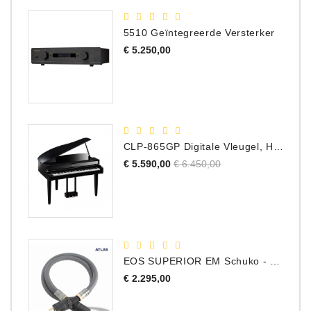
5510 Geïntegreerde Versterker
Prijs
€ 5.250,00
CLP-865GP Digitale Vleugel, Hoogglans Zwart, DEMO Model
Normale
Prijs
€ 5.590,00
€ 6.450,00
prijs
EOS SUPERIOR EM Schuko - C15 - Netstroom Kabel, 1.0 Meter
Prijs
€ 2.295,00