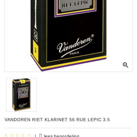
Apparatuur
Opname
Apparatuur
Blaasinstrumenten
Slaginstrumenten

Microfoons
Versterking
Instrumenten
Celtic
Instruments
Shop
VANDOREN RIET KLARINET 56 RUE LEPIC 3.5
Bladmuziek
|
lees beoordeling