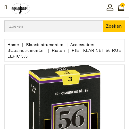
0
CATEGORIE
Home
Zoeken
Muziekles
In
Home
Blaasinstrumenten
Accessoires
De
Blaasinstrumenten
Rieten
RIET KLARINET 56 RUE
Regio
LEPIC 3.5
Toetsen
Instrumenten
Hifi
Snaarinstrumenten
Pro
Audio