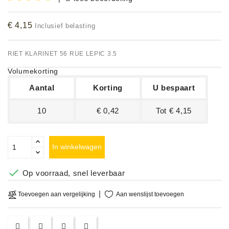
Accessoires
€ 4,15
Inclusief belasting
DEMO
MODELLEN
RIET KLARINET 56 RUE LEPIC 3.5
Volumekorting
OPRUIMING
Aantal
Korting
U bespaart
OCCASIONS
10
€ 0,42
Tot € 4,15
DEMONSTRATIES
&
CLINICS
In winkelwagen
VERHUUR,

Op voorraad, snel leverbaar
SERVICE
&
Aan wenslijst toevoegen
Toevoegen aan vergelijking
DIENSTEN