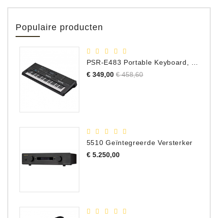
Populaire producten
PSR-E483 Portable Keyboard, 61 Toetsen
Normale
Prijs
€ 349,00
€ 458,60
prijs
5510 Geïntegreerde Versterker
Prijs
€ 5.250,00