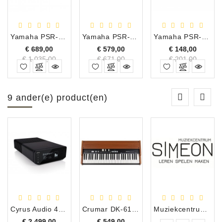
Yamaha PSR-SX600 Keyboard, 61 Toetsen
Yamaha PSR-EW425 Keyboard, 76 Toetsen
Yamaha PSR-E283 Keyboard, 61 Toetsen
Normale
Normale
Normal
€ 689,00
€ 579,00
€ 148,00
prijs
Prijs
prijs
Prijs
prijs
Prijs
€ 1.035,00
€ 671,00
€ 201,00
9 ander(e) product(en)
Cyrus Audio 40 PPA Phono Pre-Amp Draaitafel Voorversterker
Crumar DK-61 USB Orgel Controller met Drawbars
Muziekcentrum Simeon Bergen
Prijs
Prijs
€ 2.499,00
€ 549,00