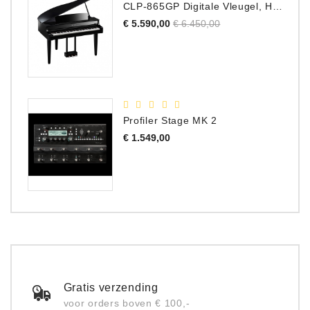
CLP-865GP Digitale Vleugel, Hoogglans Zwart, DEMO Model
Normale
Prijs
€ 5.590,00
€ 6.450,00
prijs
Profiler Stage MK 2
Prijs
€ 1.549,00
Gratis verzending
voor orders boven € 100,-