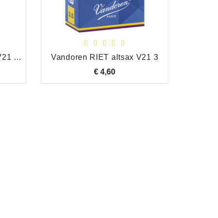
Vandoren RIET tenorsax V21 3,5
Vandoren RIET altsax V21 3
Yamah
€ 4,60
Prijs