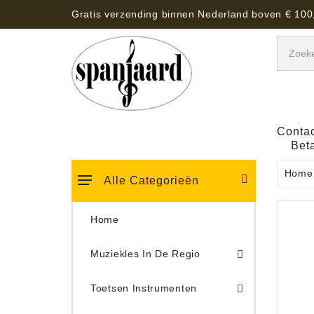
Gratis verzending binnen Nederland boven € 100
Contac
Bet
Home
Alle Categorieën
Home
Muziekles In De Regio
Keyboard Tassen, Koffers, Hoezen
Toetsen Instrumenten
Draaitafel/Platenspeler 
Draaitafel/Platenspeler Vervangings Naalden Tonar