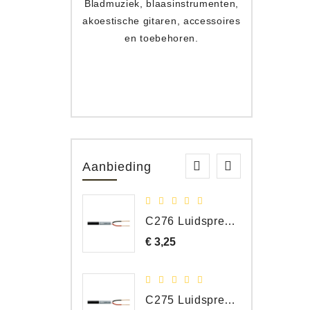
Bladmuziek, blaasinstrumenten,
Toets
akoestische gitaren, accessoires
apparat
en toebehoren.
Aanbieding
C276 Luidspreker kabel 2 x 2,50 mm² (per meter)
€ 3,25
Prijs
C275 Luidspreker kabel 2 x 1,50 mm² (Per Meter)