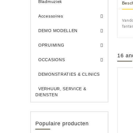
Bladmuziek
Besch
Accessoires
Vando
DEMO Opname App
DEMO Toe
fanta
DEMO MODELLEN
Opruiming Elec. Gitaren & Amps
Opruiming S
Opruiming 
Opruiming Opname A
Opruiming Toetsen
OPRUIMING
Occ. Gitaar/Bas Ve
16 an
OCCASIONS
DEMONSTRATIES & CLINICS
VERHUUR, SERVICE &
DIENSTEN
Populaire producten