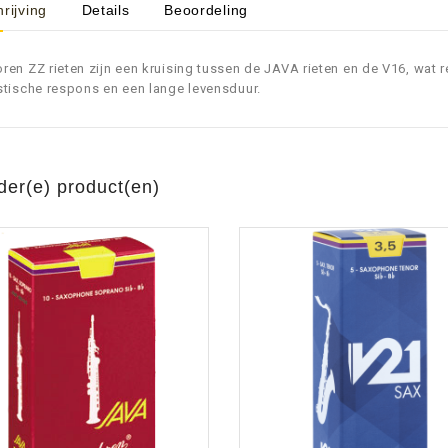
rijving
Details
Beoordeling
ren ZZ rieten zijn een kruising tussen de JAVA rieten en de V16, wat re
aratuur
tseninstrumenten
stische respons en een lange levensduur.
laginstrumenten
Microfoons/Opname
pparatuur
 Instrumenten
Vincent Kabels OPRUIMING
Van Den Hul Kabels OPRUIMING
rsterking
der(e) product(en)