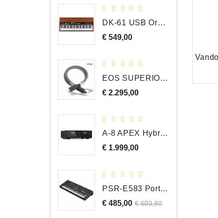
DK-61 USB Orgel Controller met Drawbars
€ 549,00
Prijs
EOS SUPERIOR EM Schuko - C15 - Netstroom Kabel, 1.0 Meter
€ 2.295,00
Prijs
A-8 APEX Hybride Geïntegreerde Versterker
€ 1.999,00
Prijs
PSR-E583 Portable Keyboard, 61 Toetsen
€ 485,00
Normale
Prijs
€ 603,80
prijs