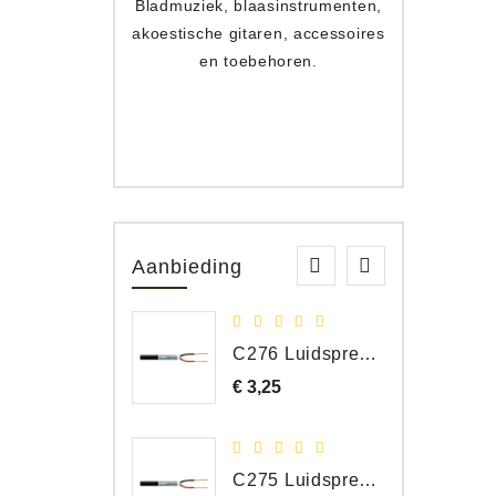
Bladmuziek, blaasinstrumenten,
Toets
akoestische gitaren, accessoires
apparat
en toebehoren.
Aanbieding
C276 Luidspreker kabel 2 x 2,50 mm² (per meter)
€ 3,25
Prijs
C275 Luidspreker kabel 2 x 1,50 mm² (Per Meter)