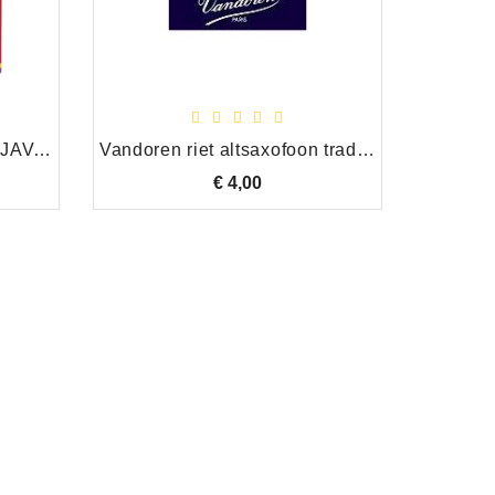
Vandoren riet altsaxofoon JAVA RED 4
Vandoren riet altsaxofoon traditional sterkte 1,5
€ 4,00
Prijs