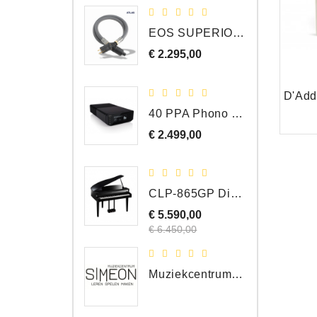
EOS SUPERIOR EM Schuko - C15 - Netstroom Kabel, 1.0 Meter
€ 2.295,00
Prijs
40 PPA Phono Pre-Amp Draaitafel Voorversterker
€ 2.499,00
Prijs
CLP-865GP Digitale Vleugel, Hoogglans Zwart, DEMO Model
€ 5.590,00
Normale
Prijs
prijs
€ 6.450,00
Muziekcentrum Simeon Bergen