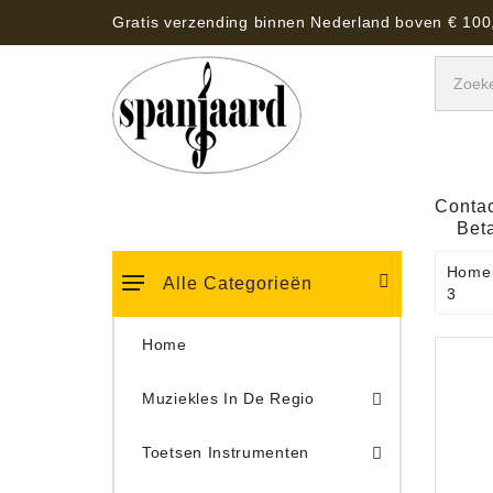
Gratis verzending binnen Nederland boven € 100
Contac
Bet
Home
Alle Categorieën
3
Home
Muziekles In De Regio
Keyboard Tassen, Koffers, Hoezen
Toetsen Instrumenten
Draaitafel/Platenspeler 
Draaitafel/Platenspeler Vervangings Naalden Tonar