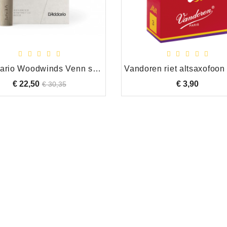
D'Addario Woodwinds Venn synthetisch riet altsaxofoon 3.5
€ 22,50
Normale
Prijs
€ 3,90
Prijs
€ 30,35
prijs