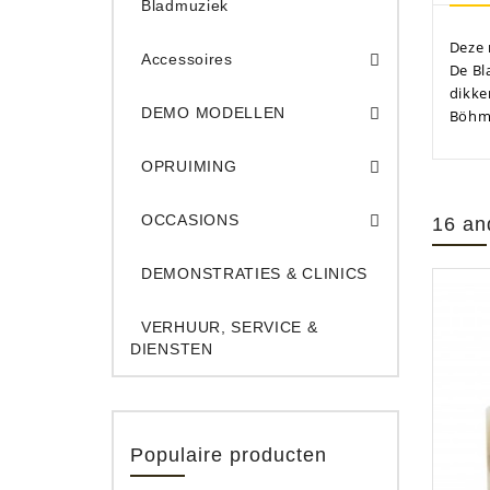
Bladmuziek
Deze 
Accessoires
De Bl
dikke
DEMO Opname App
DEMO Toe
DEMO MODELLEN
Böhm
Opruiming Elec. Gitaren & Amps
Opruiming S
Opruiming 
Opruiming Opname A
Opruiming Toetsen
OPRUIMING
Occ. Gitaar/Bas Ve
OCCASIONS
16 an
DEMONSTRATIES & CLINICS
VERHUUR, SERVICE &
DIENSTEN
Populaire producten