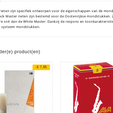
rieten zijn specifiek ontworpen voor de eigenschappen van de mond
ack Master rieten zijn bestemd voor de Oostenrijkse mondstukken. 
re snit dan de White Master. Dankzij de respons en toonkarakterist
aratuur
tseninstrumenten
 systeem mondstukken.
laginstrumenten
Microfoons/Opname
pparatuur
 Instrumenten
Vincent Kabels OPRUIMING
Van Den Hul Kabels OPRUIMING
rsterking
der(e) product(en)
-€ 7,85