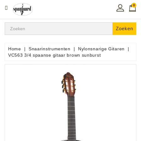
0
CATEGORIE
Home
Zoeken
Muziekles
In
Home
Snaarinstrumenten
Nylonsnarige Gitaren
De
VC563 3/4 spaanse gitaar brown sunburst
Regio
Toetsen
Instrumenten
Hifi
Snaarinstrumenten
Pro
Audio