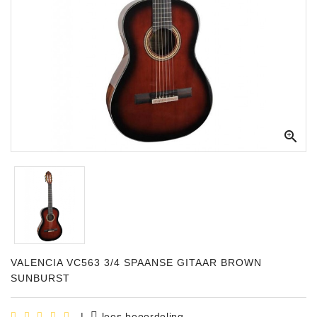
Apparatuur
Opname
Apparatuur
Blaasinstrumenten
Slaginstrumenten

Microfoons
Versterking
Instrumenten
Celtic
Instruments
VALENCIA VC563 3/4 SPAANSE GITAAR BROWN
Shop
SUNBURST
Bladmuziek
|
lees beoordeling