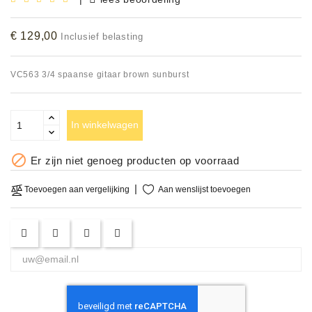
Accessoires
€ 129,00
Inclusief belasting
DEMO
MODELLEN
VC563 3/4 spaanse gitaar brown sunburst
OPRUIMING
In winkelwagen
OCCASIONS

Er zijn niet genoeg producten op voorraad
DEMONSTRATIES
&
Aan wenslijst toevoegen
Toevoegen aan vergelijking
CLINICS
VERHUUR,
SERVICE
&
DIENSTEN