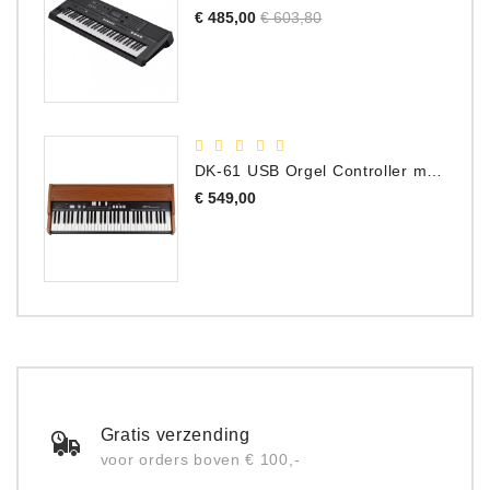
Normale
Prijs
€ 485,00
€ 603,80
prijs
DK-61 USB Orgel Controller met Drawbars
Prijs
€ 549,00
Gratis verzending
voor orders boven € 100,-