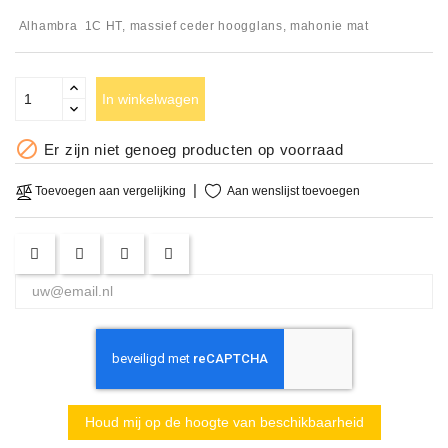
Apparatuur
Alhambra 1C HT, massief ceder hoogglans, mahonie mat
Opname
Apparatuur
In winkelwagen
Blaasinstrumenten

Er zijn niet genoeg producten op voorraad
Slaginstrumenten
Aan wenslijst toevoegen
Toevoegen aan vergelijking
Microfoons
Versterking
Instrumenten
Celtic
Instruments
Shop
Houd mij op de hoogte van beschikbaarheid
Bladmuziek