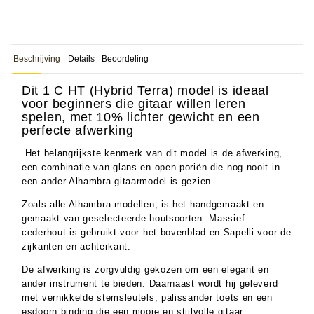
Accessoires
DEMO
Beschrijving
Details
Beoordeling
MODELLEN
Dit 1 C HT (Hybrid Terra) model is ideaal
OPRUIMING
voor beginners die gitaar willen leren
spelen, met 10% lichter gewicht en een
perfecte afwerking
OCCASIONS
Het belangrijkste kenmerk van dit model is de afwerking,
een combinatie van glans en open poriën die nog nooit in
DEMONSTRATIES
een ander Alhambra-gitaarmodel is gezien.
&
CLINICS
Zoals alle Alhambra-modellen, is het handgemaakt en
gemaakt van geselecteerde houtsoorten. Massief
VERHUUR,
cederhout is gebruikt voor het bovenblad en Sapelli voor de
SERVICE
zijkanten en achterkant.
&
De afwerking is zorgvuldig gekozen om een ​​elegant en
DIENSTEN
ander instrument te bieden. Daarnaast wordt hij geleverd
met vernikkelde stemsleutels, palissander toets en een
esdoorn binding die een mooie en stijlvolle gitaar