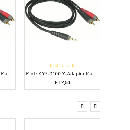
Klotz AY7-0200 Y-Adapter Kabel 3.5mm Stereo Mini Jack/2 x RCA Male, 2.00 Meter
Klotz AY7-0100 Y-Adapter Kabel 3.5mm Stereo Mini Jack/2 x RCA Male, 1.00 Meter
€ 12,50
Prijs