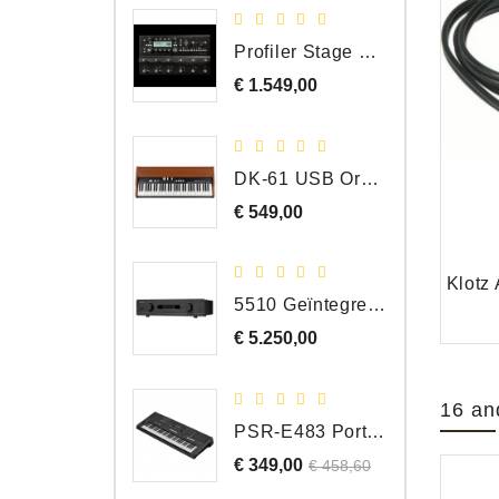
Profiler Stage MK 2
€ 1.549,00
Prijs
DK-61 USB Orgel Controller met Drawbars
€ 549,00
Prijs
5510 Geïntegreerde Versterker
€ 5.250,00
Prijs
16 an
PSR-E483 Portable Keyboard, 61 Toetsen
€ 349,00
Normale
Prijs
€ 458,60
prijs