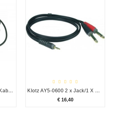
Klotz AS-MM0300 Stereo Kabel Mini Jack 3.5 mm - Mini Jack 3.5 mm, 3.0O Meter
Klotz AY5-0600 2 x Jack/1 X Minijack Stereo 6.0 Meter
€ 16,40
Prijs