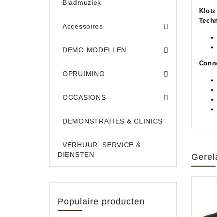
Bladmuziek
Klotz
Techn
Accessoires
DEMO Opname App
DEMO Toe
DEMO MODELLEN
Conne
Opruiming Elec. Gitaren & Amps
Opruiming S
Opruiming 
Opruiming Opname A
Opruiming Toetsen
OPRUIMING
Occ. Gitaar/Bas Ve
OCCASIONS
DEMONSTRATIES & CLINICS
VERHUUR, SERVICE &
DIENSTEN
Gerel
Populaire producten