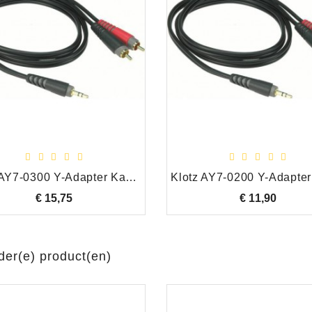
Klotz AY7-0300 Y-Adapter Kabel 3.5mm Stereo Mini Jack/2 x RCA Male, 3.00 Meter
€ 15,75
Prijs
€ 11,90
Prijs
der(e) product(en)