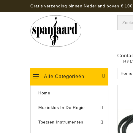
Gratis verzending binnen Nederland boven € 100
Contac
Bet
Home
Alle Categorieën
Home
Muziekles In De Regio
Keyboard Tassen, Koffers, Hoezen
Toetsen Instrumenten
Draaitafel/Platenspeler 
Draaitafel/Platenspeler Vervangings Naalden Tonar