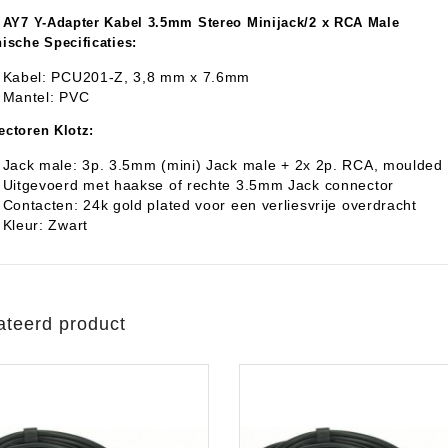
 AY7 Y-Adapter Kabel 3.5mm Stereo Minijack/2 x RCA Male
ische Specificaties:
Kabel: PCU201-Z, 3,8 mm x 7.6mm
aratuur
tseninstrumenten
Mantel: PVC
ctoren Klotz:
laginstrumenten
Microfoons/Opname
pparatuur
 Instrumenten
Vincent Kabels OPRUIMING
Van Den Hul Kabels OPRUIMING
Jack male: 3p. 3.5mm (mini) Jack male + 2x 2p. RCA, moulded p
rsterking
Uitgevoerd met haakse of rechte 3.5mm Jack connector
Contacten: 24k gold plated voor een verliesvrije overdracht
Kleur: Zwart
ateerd product