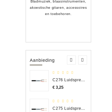
Bladmuziek, blaasinstrumenten,
Toets
akoestische gitaren, accessoires
apparat
en toebehoren.
Aanbieding
C276 Luidspreker kabel 2 x 2,50 mm² (per meter)
€ 3,25
Prijs
C275 Luidspreker kabel 2 x 1,50 mm² (Per Meter)