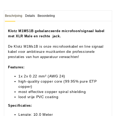
Beschrijving
Details
Beoordeling
Klotz
M1MS1B
g
ebalanceerde microfoon/signaal kabel
met XLR Male en rechte jack.
De Klotz M1Ms1B is onze microfoonkabel en line signaal
kabel voor ambitieuze muzikanten die professionele
prestaties van hun apparatuur verwachten!
Features:
1x 2x 0.22 mm² (AWG 24)
high-quality copper core (99.95% pure ETP
copper)
most effective copper spiral shielding
lood vrije PVC coating
Specificaties:
Lengte: 10.0 Meter