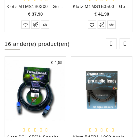
Klotz M1MS1B0300 - Gebalanceerde Line/Microfoon Kabel XLR Male/ Stereo Jack, 3.0 Meter
Klotz M1MS1B0500 - Gebalanceerde Line/Microfoon Kabel XLR Male/ Stereo Jack, 5.0 Meter
Prijs
Prijs
€ 37,90
€ 41,90
16 ander(e) product(en)
-€ 4,55
Klotz SC1-05SW Speakon 2P - Speakon 2P 5.0 Meter Speakerkabel
Klotz B4PP1-1000 Analoge Audio Cable - Gebalanceed, Jack Recht - Recht 10,0 meter