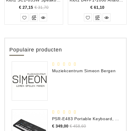
Normale
Prijs
Prijs
€ 27,15
€ 31,70
€ 61,10
prijs
Populaire producten
Muziekcentrum Simeon Bergen
PSR-E483 Portable Keyboard, 61 Toetsen
Normale
Prijs
€ 349,00
€ 458,60