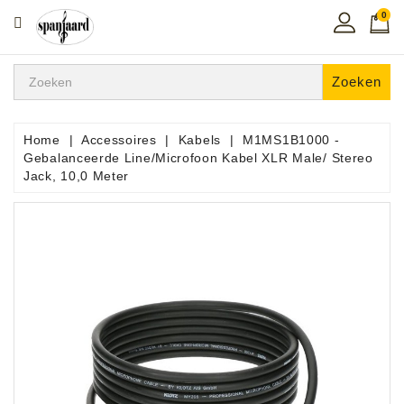
0
CATEGORIE
Home
Zoeken
Muziekles
In
Home
Accessoires
Kabels
M1MS1B1000 -
De
Gebalanceerde Line/Microfoon Kabel XLR Male/ Stereo
Regio
Jack, 10,0 Meter
Toetsen
Instrumenten
Hifi
Snaarinstrumenten
Pro
Audio