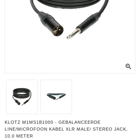
Apparatuur
Opname
Apparatuur
Blaasinstrumenten
Slaginstrumenten

Microfoons
Versterking
Instrumenten
Celtic
Instruments
Shop
KLOTZ M1MS1B1000 - GEBALANCEERDE
LINE/MICROFOON KABEL XLR MALE/ STEREO JACK,
Bladmuziek
10,0 METER