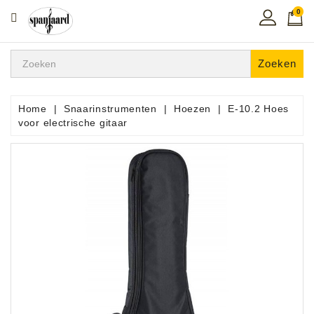
0
CATEGORIE
Home
Zoeken
Muziekles
In
Home
Snaarinstrumenten
Hoezen
E-10.2 Hoes
De
voor electrische gitaar
Regio
Toetsen
Instrumenten
Hifi
Snaarinstrumenten
Pro
Audio