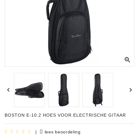
Apparatuur
Opname
Apparatuur
Blaasinstrumenten
Slaginstrumenten

Microfoons
Versterking


Instrumenten
Celtic
Instruments
BOSTON E-10.2 HOES VOOR ELECTRISCHE GITAAR
Shop
Bladmuziek
|
lees beoordeling