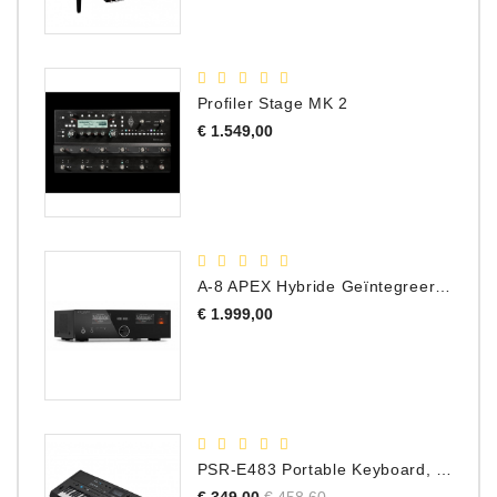
Profiler Stage MK 2
Prijs
€ 1.549,00
A-8 APEX Hybride Geïntegreerde Versterker
Prijs
€ 1.999,00
PSR-E483 Portable Keyboard, 61 Toetsen
Normale
Prijs
€ 349,00
€ 458,60