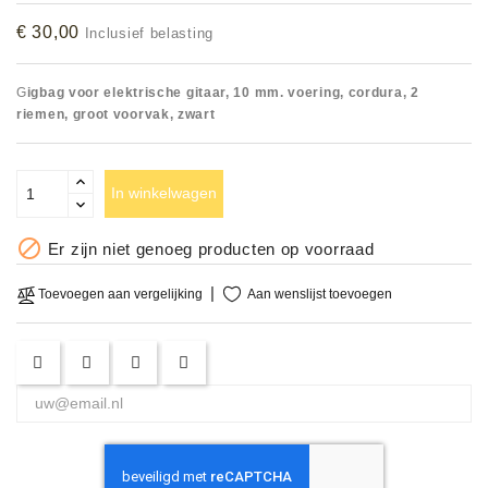
Accessoires
€ 30,00
Inclusief belasting
DEMO
G
igbag voor elektrische gitaar, 10 mm. voering, cordura, 2
MODELLEN
riemen, groot voorvak, zwart
OPRUIMING
In winkelwagen
OCCASIONS

Er zijn niet genoeg producten op voorraad
DEMONSTRATIES
&
Aan wenslijst toevoegen
Toevoegen aan vergelijking
CLINICS
VERHUUR,
SERVICE
&
DIENSTEN