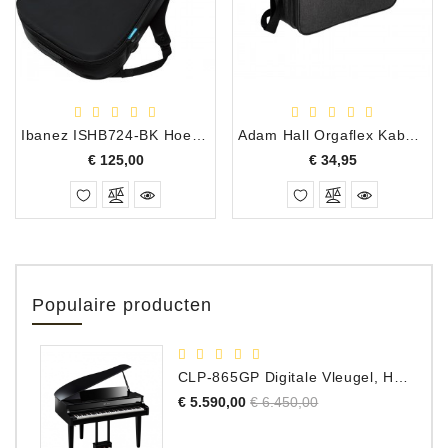
Ibanez ISHB724-BK Hoes voor Hollow Body
Adam Hall Orgaflex Kabeltas Large
Prijs
Prijs
€ 125,00
€ 34,95
Populaire producten
CLP-865GP Digitale Vleugel, Hoogglans Zwart, DEMO Model
Normale
Prijs
€ 5.590,00
€ 6.450,00
prijs