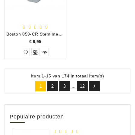
Boston 059-CR Stem mechanieken 6 Rechts
Prijs
€ 9,95
Item 1-15 van 174 in totaal item(s)

1
2
3
12
…
Populaire producten