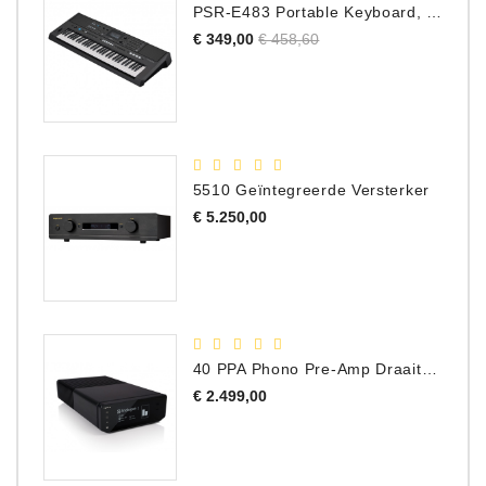
PSR-E483 Portable Keyboard, 61 Toetsen
Normale
Prijs
€ 349,00
€ 458,60
prijs
5510 Geïntegreerde Versterker
Prijs
€ 5.250,00
40 PPA Phono Pre-Amp Draaitafel Voorversterker
Prijs
€ 2.499,00