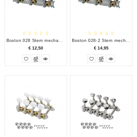
Apparatuur
Opname
Apparatuur
Blaasinstrumenten
Boston 028 Stem mechanieken 3+3 klassiek
Boston 028-2 Stem mechanieken 3+3 klassiek
Prijs
Prijs
€ 12,50
€ 14,95
Slaginstrumenten
Microfoons
Versterking
Instrumenten
Celtic
Instruments
Shop
Bladmuziek