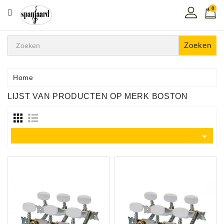
0
CATEGORIE
Home
Zoeken
Muziekles
In
Home
De
LIJST VAN PRODUCTEN OP MERK BOSTON
Regio
Toetsen
Instrumenten

Hifi
Snaarinstrumenten
Pro
Audio