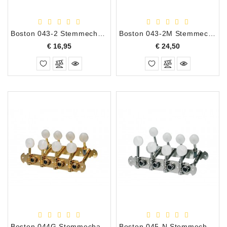
Accessoires
Boston 043-2 Stemmechanieken voor mandoline
Boston 043-2M Stemmechanieken Mandoline
DEMO
Prijs
Prijs
€ 16,95
€ 24,50
MODELLEN
OPRUIMING
OCCASIONS
DEMONSTRATIES
&
CLINICS
VERHUUR,
SERVICE
&
DIENSTEN
Boston 044G Stemmechanieken voor mandoline
Boston 045-N Stemmechanieken Mandoline