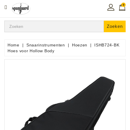
0
CATEGORIE
Home
Zoeken
Muziekles
In
Home
Snaarinstrumenten
Hoezen
ISHB724-BK
De
Hoes voor Hollow Body
Regio
Toetsen
Instrumenten
Hifi
Snaarinstrumenten
Pro
Audio