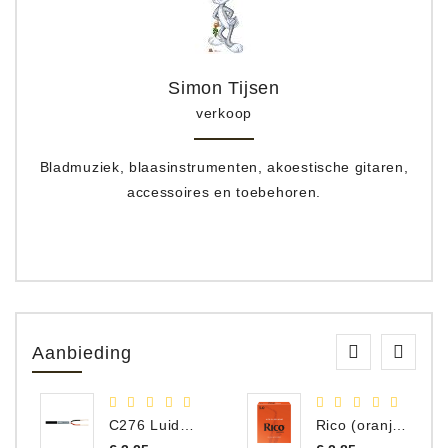
Simon Tijsen
verkoop
Bladmuziek, blaasinstrumenten, akoestische gitaren,
accessoires en toebehoren.
Aanbieding
C276 Luidspreker kabel 2 x 2,50 mm² (per meter)
Rico (oranje) riet altsax 2.5