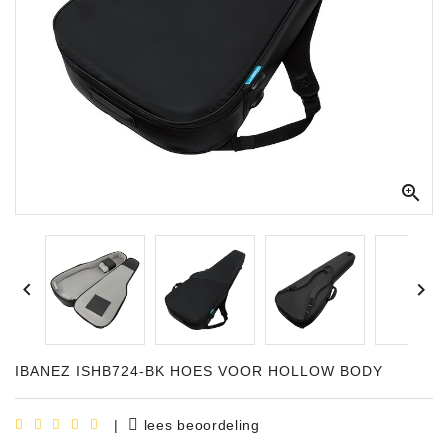
Apparatuur
Opname
Apparatuur
Blaasinstrumenten
Slaginstrumenten

Microfoons
Versterking


Instrumenten
Celtic
Instruments
IBANEZ ISHB724-BK HOES VOOR HOLLOW BODY
Shop
Bladmuziek
|
lees beoordeling