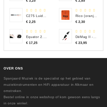
Prijs
Prijs
€ 3,25
€ 2,85
C275 Luidspreker kabel 2 x 1,50 mm² (Per Meter)
Rico (oranje) riet besklarinet 2,5
Prijs
Prijs
€ 2,25
€ 2,30
Equator 2.0 Speaker Kabel per meter
DéMag II - Tape Head Demagnetizer 220-240V
Prijs
Prijs
€ 17,25
€ 23,95
OVER ONS
Spanjaard Muziek is de specialist op het gebied van
muziekinstrumenten en HiFi apparatuur in Alkmaar en
omstreken.
Bestel online in onze webshop of kom gewoon eens langs
in onze winkel.