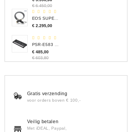
prijs
Prijs
€ 6.450,00
EOS SUPERIOR EM Schuko - C15 - Netstroom Kabel, 1.0 Meter
Prijs
€ 2.295,00
PSR-E583 Portable Keyboard, 61 Toetsen
Normale
€ 485,00
prijs
Prijs
€ 603,80
Gratis verzending
voor orders boven € 100,-
Veilig betalen
Met iDEAL, Paypal,