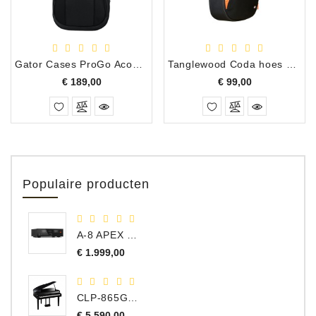
Gator Cases ProGo Acoustic
Tanglewood Coda hoes voor dreadnought
Prijs
Prijs
€ 189,00
€ 99,00
Populaire producten
A-8 APEX Hybride Geïntegreerde Versterker
Prijs
€ 1.999,00
CLP-865GP Digitale Vleugel, Hoogglans Zwart, DEMO Model
Normale
€ 5.590,00