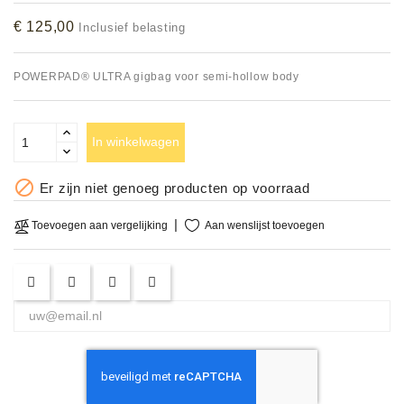
Accessoires
€ 125,00
Inclusief belasting
DEMO
POWERPAD® ULTRA gigbag voor semi-hollow body
MODELLEN
OPRUIMING
In winkelwagen
OCCASIONS

Er zijn niet genoeg producten op voorraad
DEMONSTRATIES
Aan wenslijst toevoegen
Toevoegen aan vergelijking
&
CLINICS
VERHUUR,
SERVICE
&
DIENSTEN