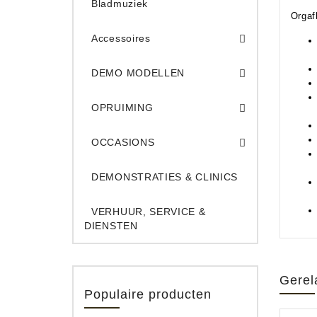
Bladmuziek
Orgaf
Accessoires
DEMO Opname App
DEMO Toe
DEMO MODELLEN
Opruiming Elec. Gitaren & Amps
Opruiming S
Opruiming 
Opruiming Opname A
Opruiming Toetsen
OPRUIMING
Occ. Gitaar/Bas Ve
OCCASIONS
DEMONSTRATIES & CLINICS
VERHUUR, SERVICE &
DIENSTEN
Gerel
Populaire producten