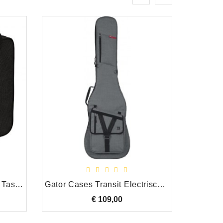
Meinl MSTTB Tambourine Tas 10"
Gator Cases Transit Electrische basgitaar Hoes Grijs
€ 109,00
Prijs