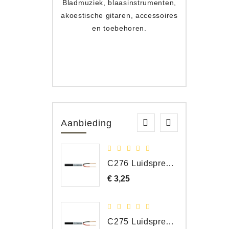
Bladmuziek, blaasinstrumenten,
Toets
akoestische gitaren, accessoires
apparat
en toebehoren.
Aanbieding
C276 Luidspreker kabel 2 x 2,50 mm² (per meter)
€ 3,25
Prijs
C275 Luidspreker kabel 2 x 1,50 mm² (Per Meter)