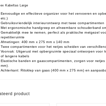
lex Kabeltas Large
Eenvoudige en effectieve organizer voor het vervoeren en opb
etc.)
aratuur
tseninstrumenten
Gebruiksvriendelijk interieurontwerp met twee compartimenten
Met ergonomische handgreep en afneembare schouderband om
laginstrumenten
Microfoons/Opname
pparatuur
 Instrumenten
Vincent Kabels OPRUIMING
Van Den Hul Kabels OPRUIMING
Gemakkelijk mee te nemen, perfect als praktische metgezel voo
repetitieruimte
Afmetingen: 400 mm x 275 mm x 140 mm
rsterking
Twee compartimenten voor het netjes scheiden van verschillen
Voorvak: Uitgerust met opbergruimte speciaal ontworpen voor 
of langere kabels
Elastische banden en gaascompartimenten, zorgen voor netjes
mm).
Achterkant: Ritsklep van gaas (400 mm x 275 mm) en aanpasb
ateerd product