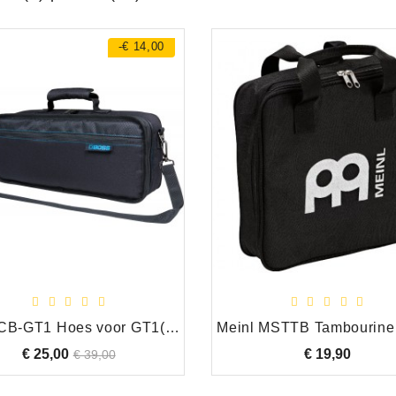
-€ 14,00
Boss CB-GT1 Hoes voor GT1(B)
€ 25,00
Normale
Prijs
€ 19,90
Prijs
€ 39,00
prijs