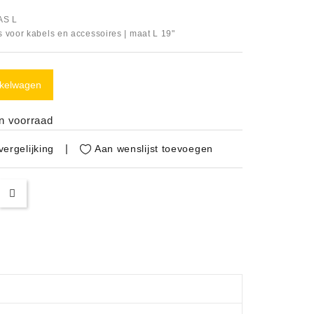
AS L
 voor kabels en accessoires | maat L 19"
nkelwagen
in voorraad
Aan wenslijst toevoegen
ergelijking