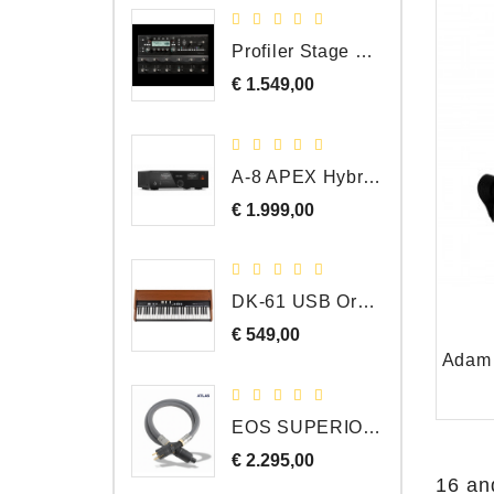
Profiler Stage MK 2
€ 1.549,00
Prijs
A-8 APEX Hybride Geïntegreerde Versterker
€ 1.999,00
Prijs
DK-61 USB Orgel Controller met Drawbars
€ 549,00
Prijs
EOS SUPERIOR EM Schuko - C15 - Netstroom Kabel, 1.0 Meter
€ 2.295,00
Prijs
16 an