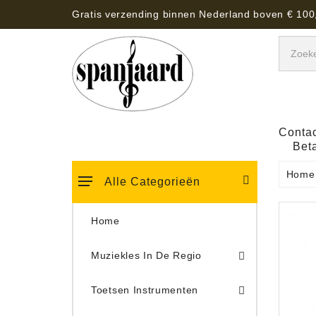
Gratis verzending binnen Nederland boven € 100
Contac
Bet
Home
Alle Categorieën
Home
Muziekles In De Regio
Keyboard Tassen, Koffers, Hoezen
Toetsen Instrumenten
Draaitafel/Platenspeler 
Draaitafel/Platenspeler Vervangings Naalden Tonar