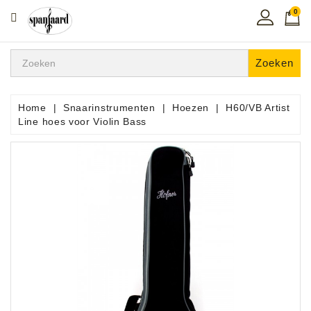
0
CATEGORIE
Home
Zoeken
Muziekles
In
Home
Snaarinstrumenten
Hoezen
H60/VB Artist
De
Line hoes voor Violin Bass
Regio
Toetsen
Instrumenten
Hifi
Snaarinstrumenten
Pro
Audio