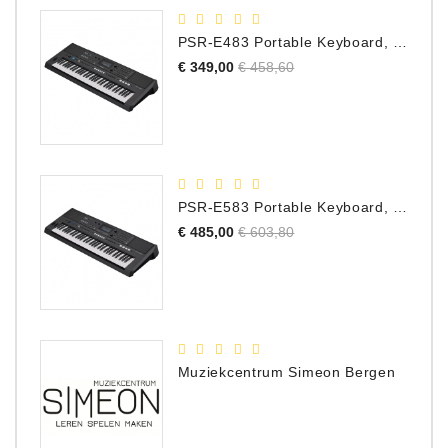
PSR-E483 Portable Keyboard, 61 Toetsen
Normale
Prijs
€ 349,00
€ 458,60
prijs
PSR-E583 Portable Keyboard, 61 Toetsen
Normale
Prijs
€ 485,00
€ 603,80
prijs
Muziekcentrum Simeon Bergen