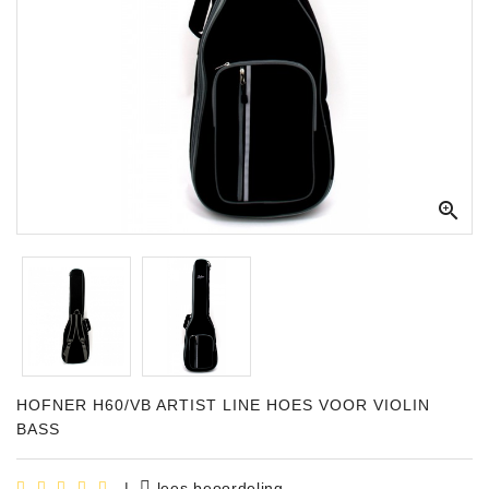
Apparatuur
Opname
Apparatuur
Blaasinstrumenten
Slaginstrumenten

Microfoons
Versterking
Instrumenten
Celtic
Instruments
HOFNER H60/VB ARTIST LINE HOES VOOR VIOLIN
Shop
BASS
Bladmuziek
|
lees beoordeling