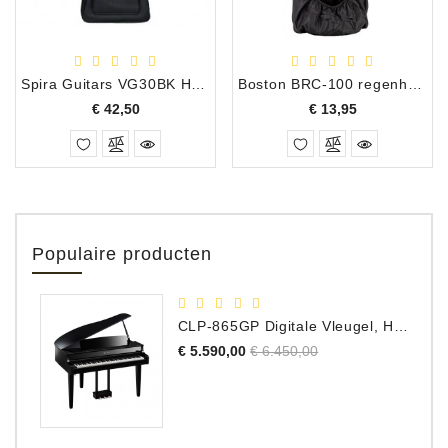
Spira Guitars VG30BK Hoes voor Spira V-Modellen
Boston BRC-100 regenhoes voor gitaartassen, one size fits all
Prijs
Prijs
€ 42,50
€ 13,95
Populaire producten
CLP-865GP Digitale Vleugel, Hoogglans Zwart, DEMO Model
Normale
Prijs
€ 5.590,00
€ 6.450,00
prijs