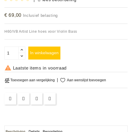
Accessoires
€ 69,00
Inclusief belasting
DEMO
MODELLEN
H60/VB Artist Line hoes voor Violin Bass
OPRUIMING
In winkelwagen
OCCASIONS

Laatste items in voorraad
DEMONSTRATIES
&
Aan wenslijst toevoegen
Toevoegen aan vergelijking
CLINICS
VERHUUR,
SERVICE
&
DIENSTEN
Beschrijving
Details
Beoordeling