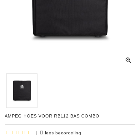
Apparatuur
Opname
Apparatuur
Blaasinstrumenten
Slaginstrumenten

Microfoons
Versterking
Instrumenten
Celtic
Instruments
AMPEG HOES VOOR RB112 BAS COMBO
Shop
Bladmuziek
|
lees beoordeling