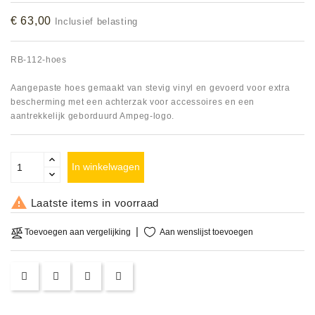
Accessoires
€ 63,00
Inclusief belasting
DEMO
RB-112-hoes
MODELLEN
Aangepaste hoes gemaakt van stevig vinyl en gevoerd voor extra
OPRUIMING
bescherming met een achterzak voor accessoires en een
aantrekkelijk geborduurd Ampeg-logo.
OCCASIONS
In winkelwagen
DEMONSTRATIES
&
CLINICS

Laatste items in voorraad
VERHUUR,
Aan wenslijst toevoegen
Toevoegen aan vergelijking
SERVICE
&
DIENSTEN