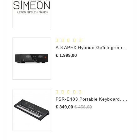
A-8 APEX Hybride Geïntegreerde Versterker
Prijs
€ 1.999,00
PSR-E483 Portable Keyboard, 61 Toetsen
Normale
Prijs
€ 349,00
€ 458,60
prijs