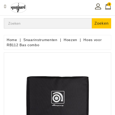
0
CATEGORIE
Home
Zoeken
Muziekles
In
Home
Snaarinstrumenten
Hoezen
Hoes voor
De
RB112 Bas combo
Regio
Toetsen
Instrumenten
Hifi
Snaarinstrumenten
Pro
Audio