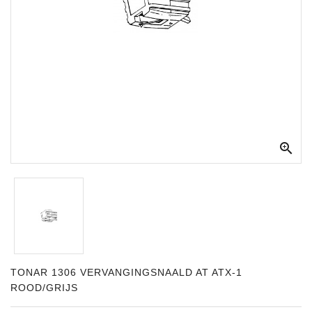
Apparatuur
Opname
Apparatuur
Blaasinstrumenten
Slaginstrumenten

Microfoons
Versterking
Instrumenten
Celtic
Instruments
Shop
TONAR 1306 VERVANGINGSNAALD AT ATX-1
ROOD/GRIJS
Bladmuziek