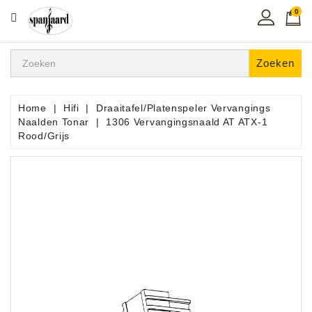
0
CATEGORIE
Home
Zoeken
Muziekles
In
Home
Hifi
Draaitafel/Platenspeler Vervangings
De
Naalden Tonar
1306 Vervangingsnaald AT ATX-1
Regio
Rood/Grijs
Toetsen
Instrumenten
Hifi
Snaarinstrumenten
Pro
Audio