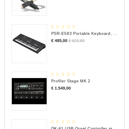
PSR-E583 Portable Keyboard, 61 Toetsen
Normale
Prijs
€ 485,00
€ 603,80
prijs
Profiler Stage MK 2
Prijs
€ 1.549,00
DK-61 USB Orgel Controller met Drawbars