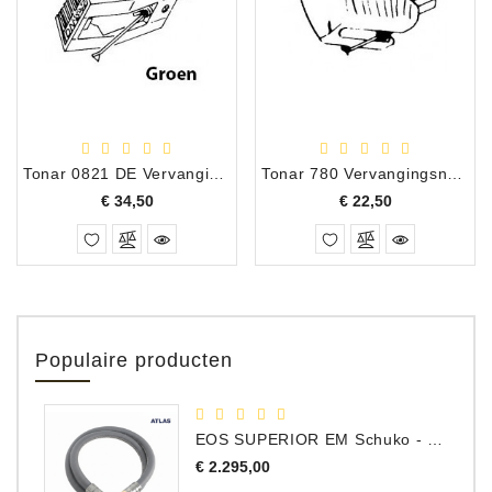
Tonar 0821 DE Vervangingsnaald Dual DN-241, DN-242
Tonar 780 Vervangingsnaald AT AT-3
Prijs
Prijs
€ 34,50
€ 22,50
Populaire producten
EOS SUPERIOR EM Schuko - C15 - Netstroom Kabel, 1.0 Meter
Prijs
€ 2.295,00