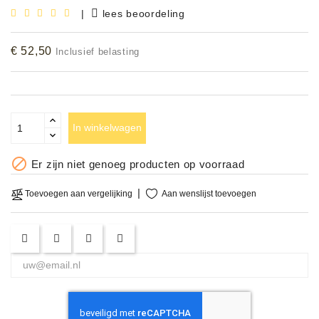
|
lees beoordeling
Accessoires
€ 52,50
Inclusief belasting
DEMO
MODELLEN
OPRUIMING
In winkelwagen
OCCASIONS

Er zijn niet genoeg producten op voorraad
DEMONSTRATIES
&
Aan wenslijst toevoegen
Toevoegen aan vergelijking
CLINICS
VERHUUR,
SERVICE
&
DIENSTEN