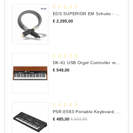
EOS SUPERIOR EM Schuko - C15 - Netstroom Kabel, 1.0 Meter
Prijs
€ 2.295,00
DK-61 USB Orgel Controller met Drawbars
Prijs
€ 549,00
PSR-E583 Portable Keyboard, 61 Toetsen
Normale
Prijs
€ 485,00
€ 603,80
prijs