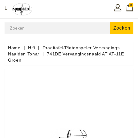
0
CATEGORIE
Home
Zoeken
Muziekles
In
Home
Hifi
Draaitafel/Platenspeler Vervangings
De
Naalden Tonar
741DE Vervangingsnaald AT AT-11E
Regio
Groen
Toetsen
Instrumenten
Hifi
Snaarinstrumenten
Pro
Audio