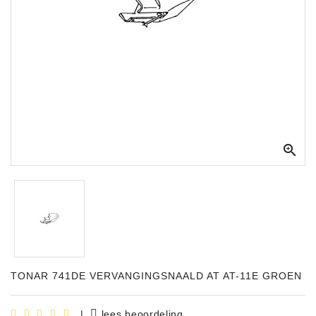
Apparatuur
Opname
Apparatuur
Blaasinstrumenten
Slaginstrumenten

Microfoons
Versterking
Instrumenten
Celtic
Instruments
Shop
TONAR 741DE VERVANGINGSNAALD AT AT-11E GROEN
Bladmuziek
|
lees beoordeling