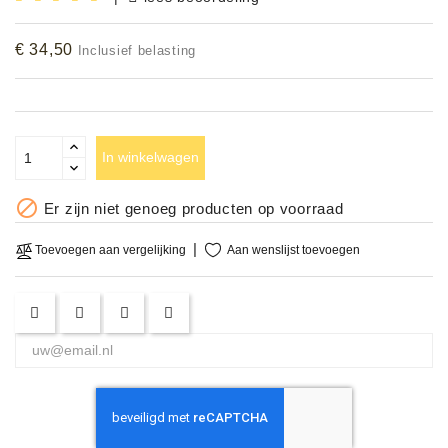
Accessoires
€ 34,50
Inclusief belasting
DEMO
MODELLEN
OPRUIMING
In winkelwagen
OCCASIONS

Er zijn niet genoeg producten op voorraad
DEMONSTRATIES
Aan wenslijst toevoegen
Toevoegen aan vergelijking
&
CLINICS
VERHUUR,
SERVICE
&
DIENSTEN