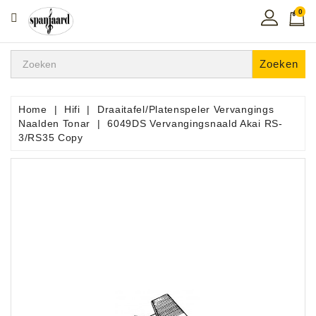
0
CATEGORIE
Home
Zoeken
Muziekles
In
Home
Hifi
Draaitafel/Platenspeler Vervangings
De
Naalden Tonar
6049DS Vervangingsnaald Akai RS-
Regio
3/RS35 Copy
Toetsen
Instrumenten
Hifi
Snaarinstrumenten
Pro
Audio