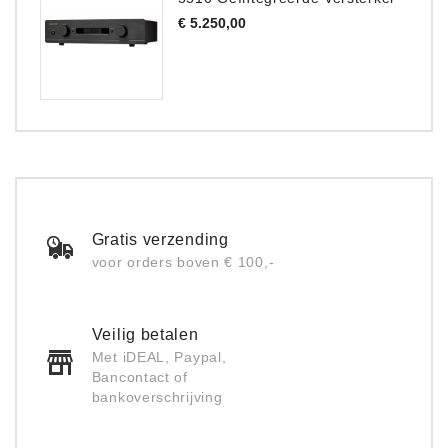
Prijs
€ 5.250,00
Gratis verzending
voor orders boven € 100,-
Veilig betalen
Met iDEAL, Paypal,
Bancontact of
bankoverschrijving