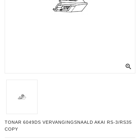
Apparatuur
Opname
Apparatuur
Blaasinstrumenten
Slaginstrumenten

Microfoons
Versterking
Instrumenten
Celtic
Instruments
Shop
TONAR 6049DS VERVANGINGSNAALD AKAI RS-3/RS35
COPY
Bladmuziek