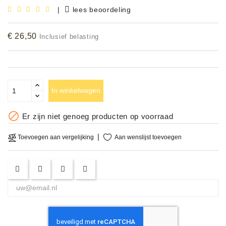
|
lees beoordeling
Accessoires
€ 26,50
Inclusief belasting
DEMO
MODELLEN
OPRUIMING
In winkelwagen
OCCASIONS

Er zijn niet genoeg producten op voorraad
DEMONSTRATIES
&
Aan wenslijst toevoegen
Toevoegen aan vergelijking
CLINICS
VERHUUR,
SERVICE
&
DIENSTEN