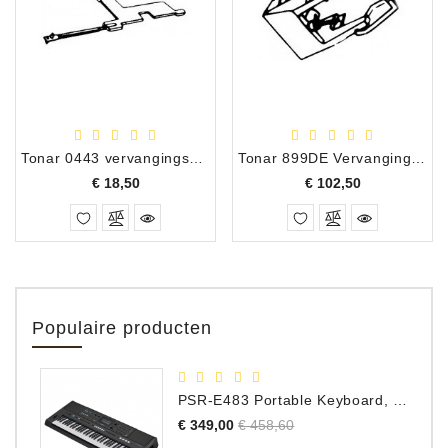
Tonar 0443 vervangingsnaald Dual DN-6/62/63/64 DN-8 DN-85
Tonar 899DE Vervangingsnaald Akai RS-150
Prijs
Prijs
€ 18,50
€ 102,50
Populaire producten
PSR-E483 Portable Keyboard, 61 Toetsen
Normale
Prijs
€ 349,00
€ 458,60
prijs