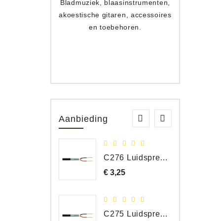
Bladmuziek, blaasinstrumenten,
Toets
akoestische gitaren, accessoires
apparat
en toebehoren.
Aanbieding
C276 Luidspreker kabel 2 x 2,50 mm² (per meter)
€ 3,25
Prijs
C275 Luidspreker kabel 2 x 1,50 mm² (Per Meter)