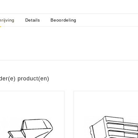
rijving
Details
Beoordeling
aratuur
tseninstrumenten
laginstrumenten
Microfoons/Opname
pparatuur
 Instrumenten
Vincent Kabels OPRUIMING
Van Den Hul Kabels OPRUIMING
rsterking
der(e) product(en)