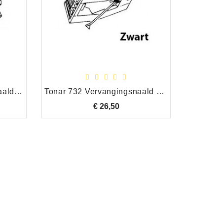
Tonar 1308 Vervangingsnaald AT ATX-5E Brons/Grijs
Tonar 732 Vervangingsnaald Dual DN-211
€ 26,50
Prijs