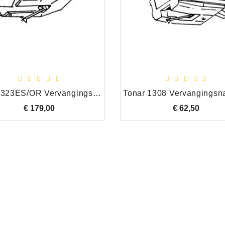
Tonar 323ES/OR Vervangingsnaald Akai APN-4 Shibata Origineel
€ 179,00
Prijs
€ 62,50
Prijs