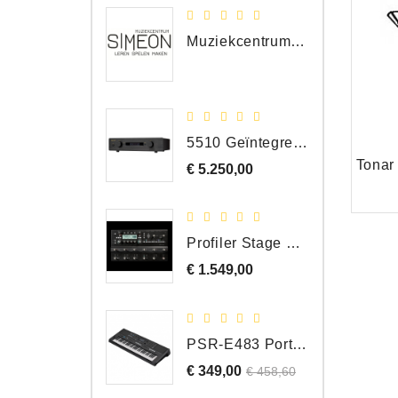
Muziekcentrum Simeon Bergen
5510 Geïntegreerde Versterker
€ 5.250,00
Prijs
Profiler Stage MK 2
€ 1.549,00
Prijs
PSR-E483 Portable Keyboard, 61 Toetsen
€ 349,00
Normale
Prijs
€ 458,60
prijs