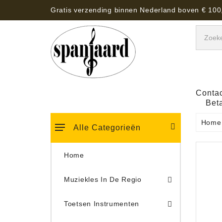
Gratis verzending binnen Nederland boven € 100
Contac
Bet
Home
Alle Categorieën
Home
Muziekles In De Regio
Keyboard Tassen, Koffers, Hoezen
Toetsen Instrumenten
Draaitafel/Platenspeler 
Draaitafel/Platenspeler Vervangings Naalden Tonar