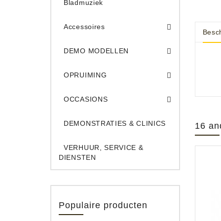
Bladmuziek
Accessoires
Besch
DEMO Opname App
DEMO Toe
DEMO MODELLEN
Opruiming Elec. Gitaren & Amps
Opruiming S
Opruiming 
Opruiming Opname A
Opruiming Toetsen
OPRUIMING
Occ. Gitaar/Bas Ve
OCCASIONS
DEMONSTRATIES & CLINICS
16 an
VERHUUR, SERVICE &
DIENSTEN
Populaire producten