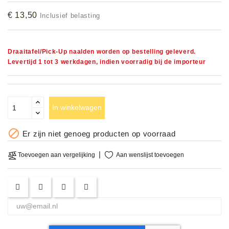
Accessoires
€ 13,50
Inclusief belasting
DEMO
MODELLEN
Draaitafel/Pick-Up naalden worden op bestelling geleverd.
Levertijd 1 tot 3 werkdagen, indien voorradig bij de importeur
OPRUIMING
OCCASIONS
In winkelwagen
DEMONSTRATIES

Er zijn niet genoeg producten op voorraad
&
CLINICS
Aan wenslijst toevoegen
Toevoegen aan vergelijking
VERHUUR,
SERVICE
&
DIENSTEN