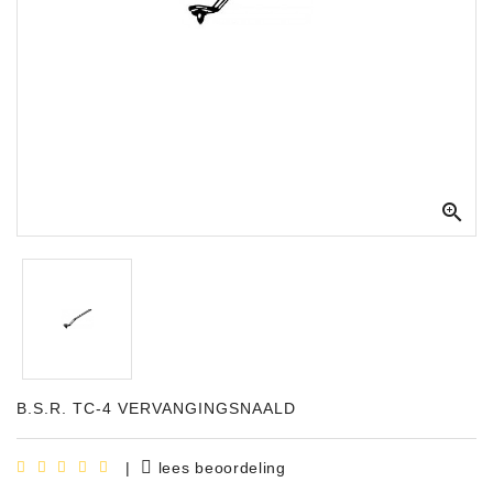
Apparatuur
Opname
Apparatuur
Blaasinstrumenten
Slaginstrumenten

Microfoons
Versterking
Instrumenten
Celtic
Instruments
B.S.R. TC-4 VERVANGINGSNAALD
Shop
Bladmuziek
|
lees beoordeling