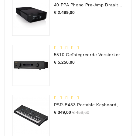
40 PPA Phono Pre-Amp Draaitafel Voorversterker
Prijs
€ 2.499,00
5510 Geïntegreerde Versterker
Prijs
€ 5.250,00
PSR-E483 Portable Keyboard, 61 Toetsen
Normale
Prijs
€ 349,00
€ 458,60
prijs