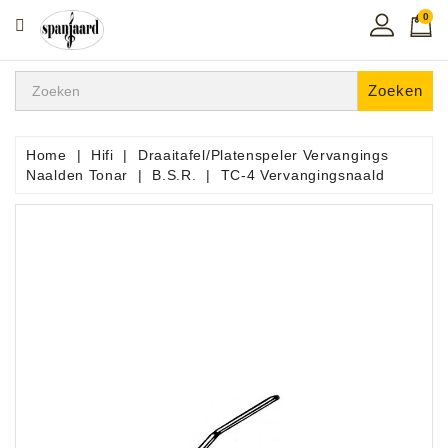
0
CATEGORIE
Home
Zoeken
Muziekles
In
Home
Hifi
Draaitafel/Platenspeler Vervangings
De
Naalden Tonar
B.S.R.
TC-4 Vervangingsnaald
Regio
Toetsen
Instrumenten
Hifi
Snaarinstrumenten
Pro
Audio