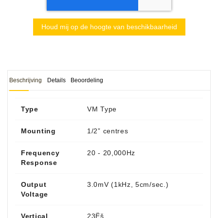
Houd mij op de hoogte van beschikbaarheid
Beschrijving
Details
Beoordeling
Type
VM Type
Mounting
1/2” centres
Frequency
20 - 20,000Hz
Response
Output
3.0mV (1kHz, 5cm/sec.)
Voltage
Vertical
23Ëš