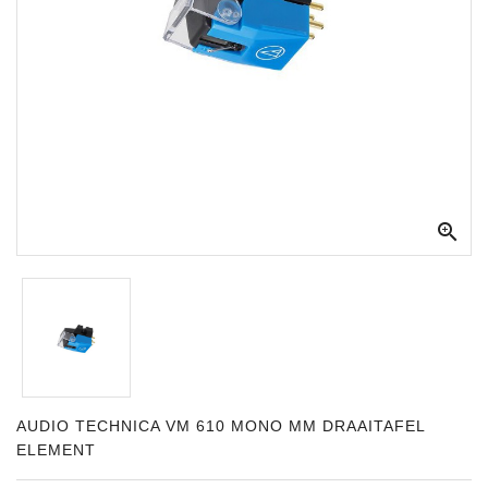
Apparatuur
Opname
Apparatuur
Blaasinstrumenten
Slaginstrumenten

Microfoons
Versterking
Instrumenten
Celtic
Instruments
Shop
AUDIO TECHNICA VM 610 MONO MM DRAAITAFEL
ELEMENT
Bladmuziek