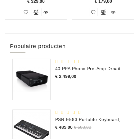
Prijs
Prijs
€ 329,00
€ 179,00
Populaire producten
40 PPA Phono Pre-Amp Draaitafel Voorversterker
Prijs
€ 2.499,00
PSR-E583 Portable Keyboard, 61 Toetsen
Normale
Prijs
€ 485,00
€ 603,80
prijs