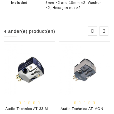
Included
5mm ×2 and 10mm ×2, Washer
×2, Hexagon nut ×2
4 ander(e) product(en)
Audio Technica AT 33 MONO MC Draaitafel Element
Audio Technica AT MONO 3 LP MC Draaitafel Element