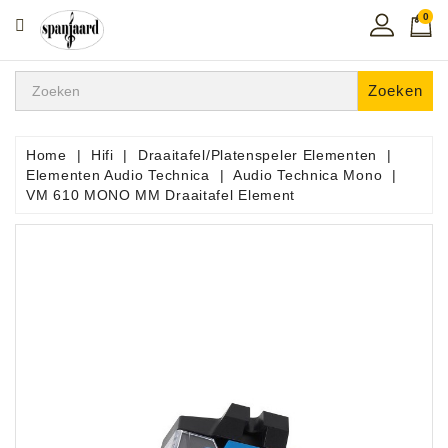
0
CATEGORIE
Home
Zoeken
Muziekles
In
Home
Hifi
Draaitafel/Platenspeler Elementen
De
Elementen Audio Technica
Audio Technica Mono
Regio
VM 610 MONO MM Draaitafel Element
Toetsen
Instrumenten
Hifi
Snaarinstrumenten
Pro
Audio