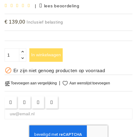
|
lees beoordeling
Accessoires
€ 139,00
Inclusief belasting
DEMO
MODELLEN
OPRUIMING
In winkelwagen
OCCASIONS

Er zijn niet genoeg producten op voorraad
DEMONSTRATIES
&
Aan wenslijst toevoegen
Toevoegen aan vergelijking
CLINICS
VERHUUR,
SERVICE
&
DIENSTEN