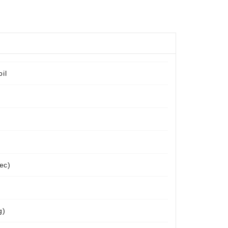
il
ec)
g)