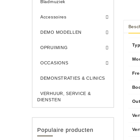
Bladmuziek
Accessoires
Besch
DEMO Opname App
DEMO Toe
DEMO MODELLEN
Opruiming Elec. Gitaren & Amps
Opruiming S
Opruiming 
Opruiming Opname A
Opruiming Toetsen
Ty
OPRUIMING
Occ. Gitaar/Bas Ve
Mo
OCCASIONS
Fr
DEMONSTRATIES & CLINICS
Bod
VERHUUR, SERVICE &
DIENSTEN
Out
Ver
Populaire producten
Ver