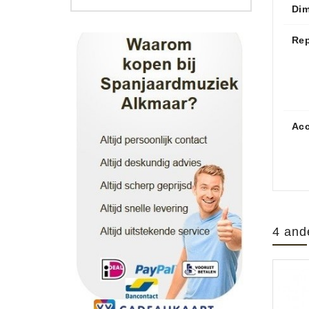
Di
Rep
Acc
4 and