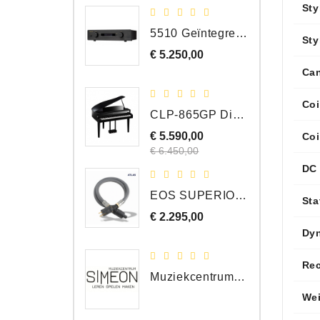
Sty
5510 Geïntegreerde Versterker
Sty
€ 5.250,00
Prijs
Can
Coi
CLP-865GP Digitale Vleugel, Hoogglans Zwart, DEMO Model
€ 5.590,00
Normale
Coi
Prijs
prijs
€ 6.450,00
DC 
EOS SUPERIOR EM Schuko - C15 - Netstroom Kabel, 1.0 Meter
Sta
€ 2.295,00
Prijs
Dy
Re
Muziekcentrum Simeon Bergen
We