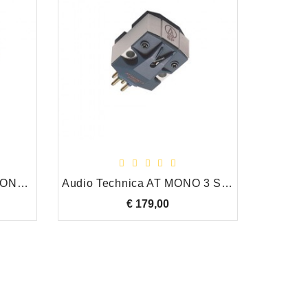
Audio Technica VM 610 MONO MM Draaitafel Element
Audio Technica AT MONO 3 SP/MC Draaitafel Element
€ 179,00
Prijs