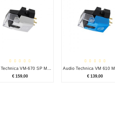
Audio Technica VM-670 SP MM for Shellac or Phonograph 3.0mil Draaitafel Element
€ 159,00
Prijs
€ 139,00
Prijs