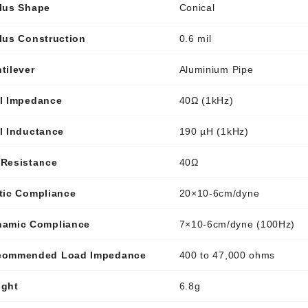
lus Shape
Conical
lus Construction
0.6 mil
tilever
Aluminium Pipe
l Impedance
40Ω (1kHz)
l Inductance
190 µH (1kHz)
Resistance
40Ω
tic Compliance
20×10-6cm/dyne
namic Compliance
7×10-6cm/dyne (100Hz)
commended Load Impedance
400 to 47,000 ohms
ight
6.8g