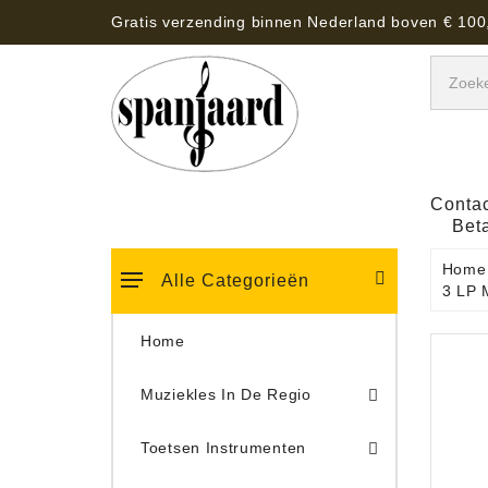
Gratis verzending binnen Nederland boven € 100
Contac
Bet
Home
Alle Categorieën
3 LP 
Home
Muziekles In De Regio
Keyboard Tassen, Koffers, Hoezen
Toetsen Instrumenten
Draaitafel/Platenspeler 
Draaitafel/Platenspeler Vervangings Naalden Tonar