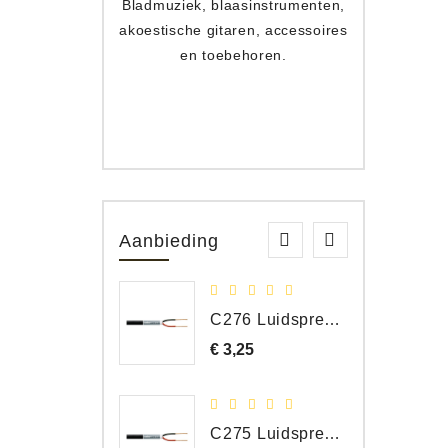
Bladmuziek, blaasinstrumenten,
Toets
akoestische gitaren, accessoires
apparat
en toebehoren.
Aanbieding
C276 Luidspreker kabel 2 x 2,50 mm² (per meter)
€ 3,25
Prijs
C275 Luidspreker kabel 2 x 1,50 mm² (Per Meter)