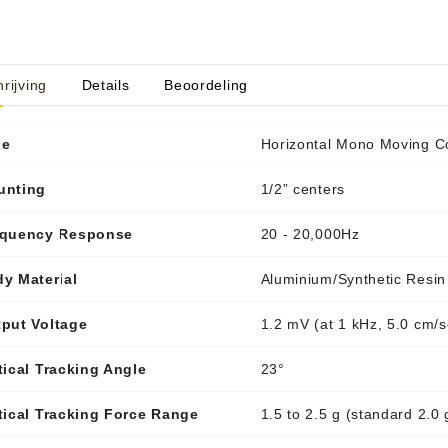
rijving
Details
Beoordeling
aratuur
tseninstrumenten
laginstrumenten
Microfoons/Opname
pparatuur
 Instrumenten
Vincent Kabels OPRUIMING
Van Den Hul Kabels OPRUIMING
pe
Horizontal Mono Moving Co
rsterking
unting
1/2” centers
equency Response
20 - 20,000Hz
y Material
Aluminium/Synthetic Resin
put Voltage
1.2 mV (at 1 kHz, 5.0 cm/s
tical Tracking Angle
23°
tical Tracking Force Range
1.5 to 2.5 g (standard 2.0 