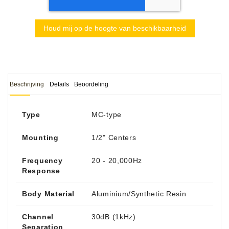
Houd mij op de hoogte van beschikbaarheid
Beschrijving
Details
Beoordeling
Type
MC-type
Mounting
1/2" Centers
Frequency
20 - 20,000Hz
Response
Body Material
Aluminium/Synthetic Resin
Channel
30dB (1kHz)
Separation