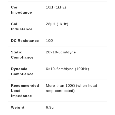
Coil
10Ω (1kHz)
Impedance
Coil
28µH (1kHz)
Inductance
DC Resistance
10Ω
Static
20×10-6cm/dyne
Compliance
Dynamic
6×10-6cm/dyne (100Hz)
Compliance
Recommended
More than 100Ω (when head
Load
amp connected)
Impedance
Weight
6.9g