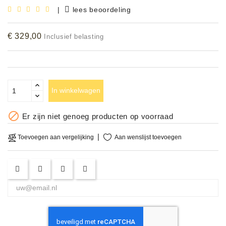
|
lees beoordeling
Accessoires
€ 329,00
Inclusief belasting
DEMO
MODELLEN
OPRUIMING
In winkelwagen
OCCASIONS

Er zijn niet genoeg producten op voorraad
DEMONSTRATIES
&
Aan wenslijst toevoegen
Toevoegen aan vergelijking
CLINICS
VERHUUR,
SERVICE
&
DIENSTEN