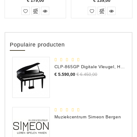
€ 179,00
€ 139,00
Populaire producten
CLP-865GP Digitale Vleugel, Hoogglans Zwart, DEMO Model
Normale
Prijs
€ 5.590,00
€ 6.450,00
prijs
Muziekcentrum Simeon Bergen