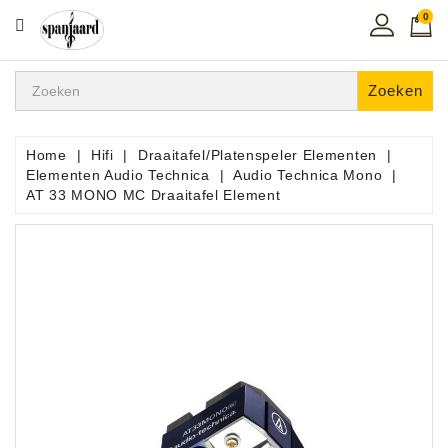
0
CATEGORIE
Home
Zoeken
Muziekles
In
Home
Hifi
Draaitafel/Platenspeler Elementen
De
Elementen Audio Technica
Audio Technica Mono
Regio
AT 33 MONO MC Draaitafel Element
Toetsen
Instrumenten
Hifi
Snaarinstrumenten
Pro
Audio