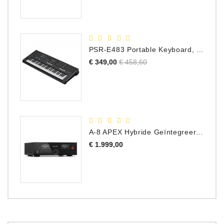
PSR-E483 Portable Keyboard, 61 Toetsen
Normale
Prijs
€ 349,00
€ 458,60
prijs
A-8 APEX Hybride Geïntegreerde Versterker
Prijs
€ 1.999,00