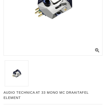
Apparatuur
Opname
Apparatuur
Blaasinstrumenten
Slaginstrumenten

Microfoons
Versterking
Instrumenten
Celtic
Instruments
Shop
AUDIO TECHNICA AT 33 MONO MC DRAAITAFEL
ELEMENT
Bladmuziek