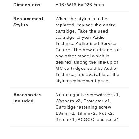
Dimensions
H16×W16.6×D26.5mm
Replacement
When the stylus is to be
Stylus
replaced, replace the entire
cartridge. Take the used
cartridge to your Audio-
Technica Authorised Service
Centre. The new cartridge, or
any other model which is
desired among the line-up of
MC cartridges sold by Audio-
Technica, are available at the
stylus replacement price.
Accessories
Non-magnetic screwdriver x1,
Included
Washers x2, Protector x1,
Cartridge fastening screw
13mm×2, 19mm×2, Nut x2,
Brush x1, PCOCC lead set x1