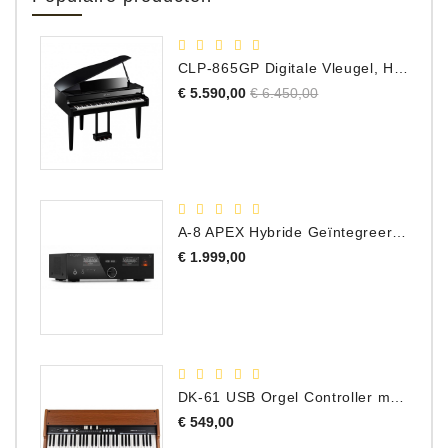
CLP-865GP Digitale Vleugel, Hoogglans Zwart, DEMO Model
Normale
Prijs
€ 5.590,00
€ 6.450,00
prijs
A-8 APEX Hybride Geïntegreerde Versterker
Prijs
€ 1.999,00
DK-61 USB Orgel Controller met Drawbars
Prijs
€ 549,00