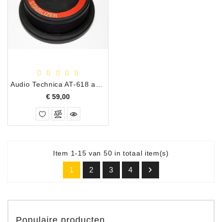
Audio Technica AT-618 aandrukgewicht 600gr
Prijs
€ 59,00
Item 1-15 van 50 in totaal item(s)

1
2
3
4
Populaire producten