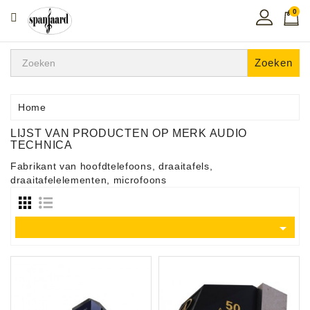
0
CATEGORIE
Home
Zoeken
Muziekles
In
Home
De
LIJST VAN PRODUCTEN OP MERK AUDIO
Regio
TECHNICA
Fabrikant van hoofdtelefoons, draaitafels,
Toetsen
draaitafelelementen, microfoons
Instrumenten
Hifi

Snaarinstrumenten
Pro
Audio