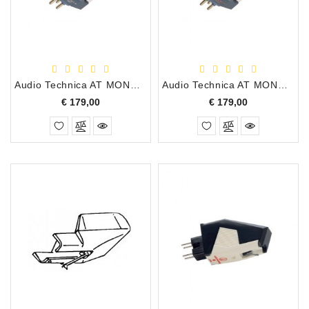
Accessoires
DEMO
MODELLEN
Audio Technica AT MONO 3 LP MC Draaitafel Element
Audio Technica AT MONO 3 SP/MC Draaitafel Element
OPRUIMING
Prijs
Prijs
€ 179,00
€ 179,00
OCCASIONS
DEMONSTRATIES
&
CLINICS
VERHUUR,
SERVICE
&
DIENSTEN