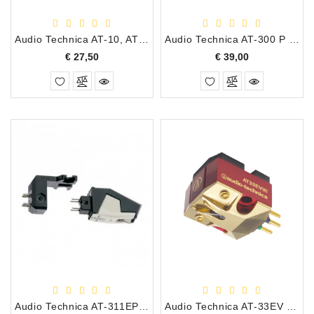
Audio Technica AT-10, ATN-10, ATS-10 Vervangingsnaald Rood, 0568DS
Audio Technica AT-300 P T4P plug-in Draaitafel Element
Prijs
Prijs
€ 27,50
€ 39,00
Audio Technica AT-311EP T4P Plug-In Draaitafel Element
Audio Technica AT-33EV Moving Coil Draaitafel Element