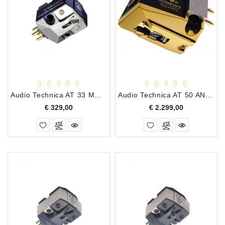
Apparatuur
Opname
Apparatuur
Blaasinstrumenten
Slaginstrumenten
Audio Technica AT 33 MONO MC Draaitafel Element
Audio Technica AT 50 ANV LIMITED EDITION MC Draaitafel Element
Prijs
Prijs
€ 329,00
€ 2.299,00
Microfoons
Versterking
Instrumenten
Celtic
Instruments
Shop
Bladmuziek