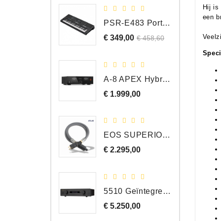
Hij i
een b
PSR-E483 Portable Keyboard, 61 Toetsen
Veelz
€ 349,00
Normale
Prijs
€ 458,60
prijs
Speci
A-8 APEX Hybride Geïntegreerde Versterker
€ 1.999,00
Prijs
EOS SUPERIOR EM Schuko - C15 - Netstroom Kabel, 1.0 Meter
€ 2.295,00
Prijs
5510 Geïntegreerde Versterker
€ 5.250,00
Prijs