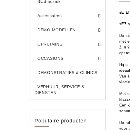
Bladmuziek
sE El
Accessoires
sE7 s
DEMO Opname App
DEMO Toe
DEMO MODELLEN
De sE
Opruiming Elec. Gitaren & Amps
Opruiming S
Opruiming 
Opruiming Opname A
Opruiming Toetsen
met e
OPRUIMING
Zijn 
opste
Occ. Gitaar/Bas Ve
OCCASIONS
Hij i
ideaal
DEMONSTRATIES & CLINICS
Van a
vloei
VERHUUR, SERVICE &
DIENSTEN
Met d
klass
Een -
schon
Populaire producten
De ro
voor 