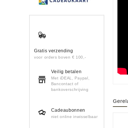
Gratis verzending
voor orders boven € 100,-
Veilig betalen
Met iDEAL, Paypal,
Bancontact of
bankoverschrijving
Gerel
Cadeaubonnen
niet online inwisselbaar