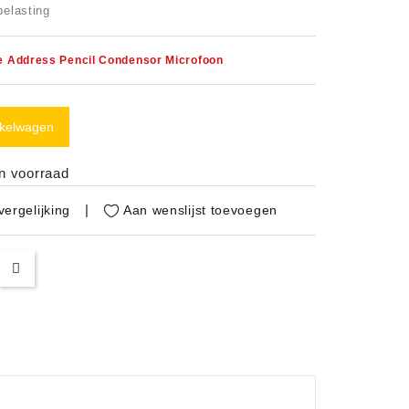
belasting
e Address Pencil Condensor Microfoon
nkelwagen
in voorraad
Aan wenslijst toevoegen
ergelijking