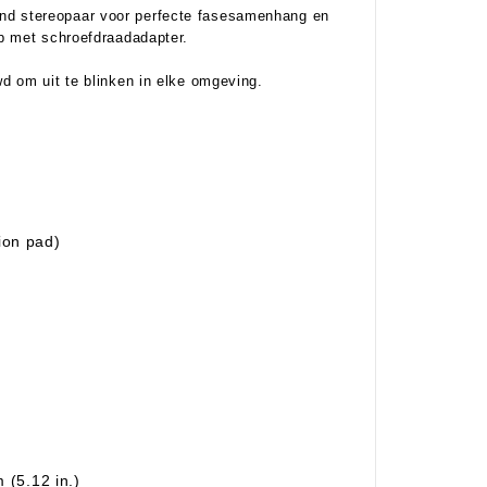
ssend stereopaar voor perfecte fasesamenhang en
p met schroefdraadadapter.
d om uit te blinken in elke omgeving.
ion pad)
(5.12 in.)