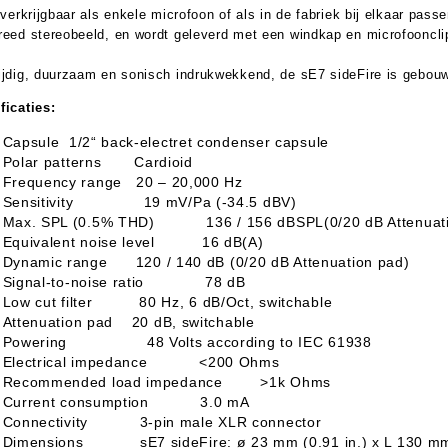
s verkrijgbaar als enkele microfoon of als in de fabriek bij elkaar pa
reed stereobeeld, en wordt geleverd met een windkap en microfooncli
ijdig, duurzaam en sonisch indrukwekkend, de sE7 sideFire is gebouw
ficaties:
Capsule 1/2“ back-electret condenser capsule
Polar patterns Cardioid
Frequency range 20 – 20,000 Hz
Sensitivity 19 mV/Pa (-34.5 dBV)
Max. SPL (0.5% THD) 136 / 156 dBSPL(0/20 dB Attenuat
Equivalent noise level 16 dB(A)
Dynamic range 120 / 140 dB (0/20 dB Attenuation pad)
Signal-to-noise ratio 78 dB
Low cut filter 80 Hz, 6 dB/Oct, switchable
Attenuation pad 20 dB, switchable
Powering 48 Volts according to IEC 61938
Electrical impedance <200 Ohms
Recommended load impedance >1k Ohms
Current consumption 3.0 mA
Connectivity 3-pin male XLR connector
Dimensions sE7 sideFire: ø 23 mm (0.91 in.) x L 130 mm 