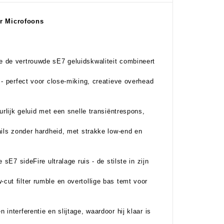
r Microfoon
s
 de vertrouwde sE7 geluidskwaliteit combineert
- perfect voor close-miking, creatieve overhead
rlijk geluid met een snelle transiëntrespons,
ails zonder hardheid, met strakke low-end en
sE7 sideFire ultralage ruis - de stilste in zijn
ut filter rumble en overtollige bas temt voor
nterferentie en slijtage, waardoor hij klaar is