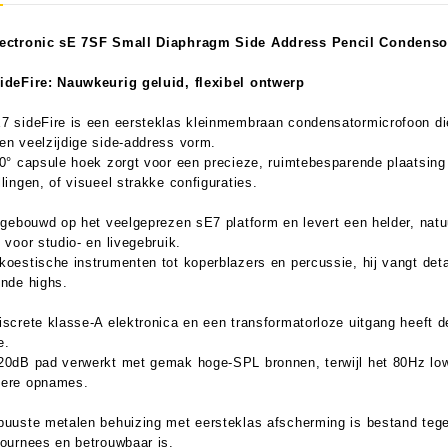
ectronic sE 7SF Small Diaphragm Side Address Pencil Condenso
ideFire: Nauwkeurig geluid, flexibel ontwerp
aratuur
tseninstrumenten
7 sideFire is een eersteklas kleinmembraan condensatormicrofoon die
laginstrumenten
Microfoons/Opname
pparatuur
 Instrumenten
Vincent Kabels OPRUIMING
Van Den Hul Kabels OPRUIMING
en veelzijdige side-address vorm.
90° capsule hoek zorgt voor een precieze, ruimtebesparende plaatsing 
llingen, of visueel strakke configuraties.
rsterking
s gebouwd op het veelgeprezen sE7 platform en levert een helder, natuu
 voor studio- en livegebruik.
koestische instrumenten tot koperblazers en percussie, hij vangt det
ende highs.
iscrete klasse-A elektronica en een transformatorloze uitgang heeft de 
e.
20dB pad verwerkt met gemak hoge-SPL bronnen, terwijl het 80Hz low-c
ere opnames.
buuste metalen behuizing met eersteklas afscherming is bestand tegen i
tournees en betrouwbaar is.