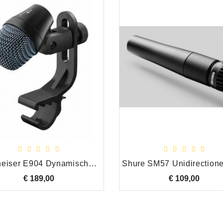
 instrumenten, studio
uur, professionele audio
en HiFi,
DéMag II - Tape Head Demagnetizer 220-240V
High End RCA Plug Rood
Sennheiser E904 Dynamische Tom / Snare microfoon
€ 23,95
Prijs
€ 5,25
Prijs
€ 189,00
Prijs
€ 109,00
Prijs
Rico (oranje) riet altsax 2.5
The TWIN (Halogen Free) Luidspreker Kabel, per meter