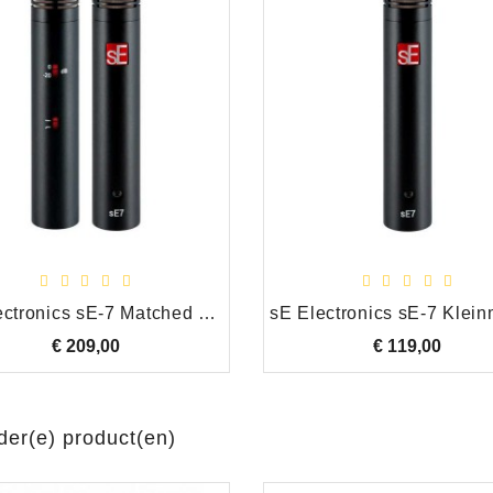
sE Electronics sE-7 Matched Pair Klein Diafragma Condensator Microfoon Set
€ 209,00
Prijs
€ 119,00
Prijs
Jan Rijk
der(e) product(en)
verkoop