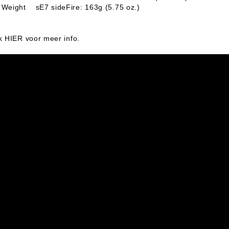
Weight sE7 sideFire: 163g (5.75 oz.)
ik HIER voor meer info.