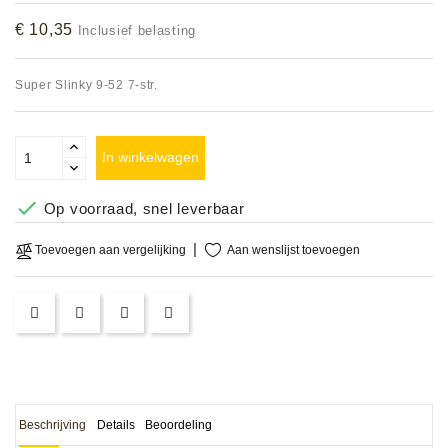
Accessoires
€ 10,35
Inclusief belasting
DEMO
Super Slinky 9-52 7-str.
MODELLEN
OPRUIMING
In winkelwagen
OCCASIONS

Op voorraad, snel leverbaar
DEMONSTRATIES
Aan wenslijst toevoegen
Toevoegen aan vergelijking
&
CLINICS
VERHUUR,
SERVICE
&
DIENSTEN
Beschrijving
Details
Beoordeling