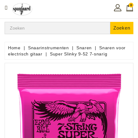
0
CATEGORIE
Home
Zoeken
Muziekles
In
Home
Snaarinstrumenten
Snaren
Snaren voor
De
electrisch gitaar
Super Slinky 9-52 7-snarig
Regio
Toetsen
Instrumenten
Hifi
Snaarinstrumenten
Pro
Audio