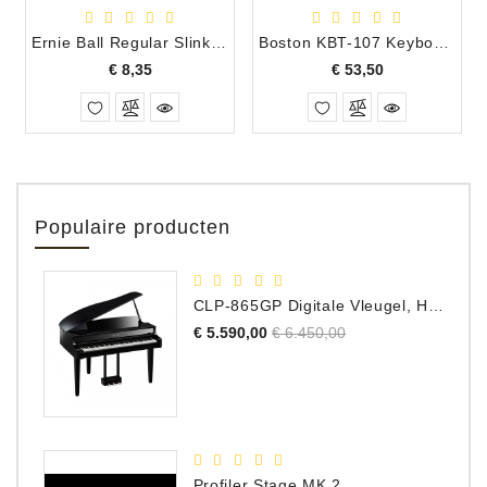
Ernie Ball Regular Slinky 10-46
Boston KBT-107 Keyboard Tas 1075 x 381 x 165 mm
Prijs
Prijs
€ 8,35
€ 53,50
Populaire producten
CLP-865GP Digitale Vleugel, Hoogglans Zwart, DEMO Model
Normale
Prijs
€ 5.590,00
€ 6.450,00
prijs
Profiler Stage MK 2