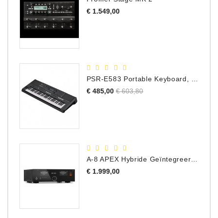
Prijs
€ 1.549,00
PSR-E583 Portable Keyboard, 61 Toetsen
Normale
Prijs
€ 485,00
€ 603,80
prijs
A-8 APEX Hybride Geïntegreerde Versterker
Prijs
€ 1.999,00