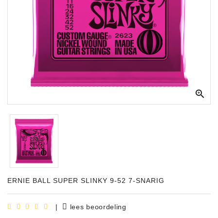
Apparatuur
Opname
Apparatuur
Blaasinstrumenten
Slaginstrumenten

Microfoons
Versterking
Instrumenten
Celtic
Instruments
ERNIE BALL SUPER SLINKY 9-52 7-SNARIG
Shop
Bladmuziek
|
lees beoordeling