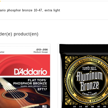
ario phosphor bronze 10-47, extra light
aratuur
tseninstrumenten
laginstrumenten
Microfoons/Opname
pparatuur
 Instrumenten
Vincent Kabels OPRUIMING
Van Den Hul Kabels OPRUIMING
der(e) product(en)
rsterking