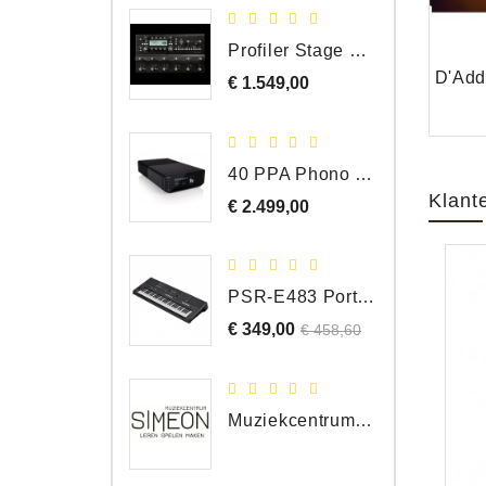
Profiler Stage MK 2
€ 1.549,00
Prijs
40 PPA Phono Pre-Amp Draaitafel Voorversterker
Klant
€ 2.499,00
Prijs
PSR-E483 Portable Keyboard, 61 Toetsen
€ 349,00
Normale
Prijs
€ 458,60
prijs
Muziekcentrum Simeon Bergen