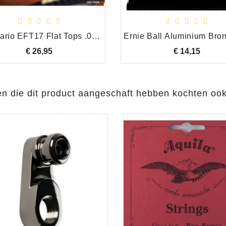
D'Addario EFT17 Flat Tops .013 ph.br.
€ 26,95
Prijs
€ 14,15
Prijs
en die dit product aangeschaft hebben kochten ook