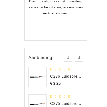
Bladmuziek, blaasinstrumenten,
Toets
akoestische gitaren, accessoires
apparat
en toebehoren.
Aanbieding
C276 Luidspreker kabel 2 x 2,50 mm² (per meter)
€ 3,25
Prijs
C275 Luidspreker kabel 2 x 1,50 mm² (Per Meter)