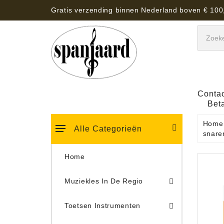
Gratis verzending binnen Nederland boven € 100
Contac
Bet
Home
Alle Categorieën
snare
Home
Muziekles In De Regio
Keyboard Tassen, Koffers, Hoezen
Toetsen Instrumenten
Draaitafel/Platenspeler 
Draaitafel/Platenspeler Vervangings Naalden Tonar