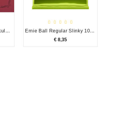
Aquila Red series tenorukulele set met lage G
Ernie Ball Regular Slinky 10-46
€ 8,35
Prijs