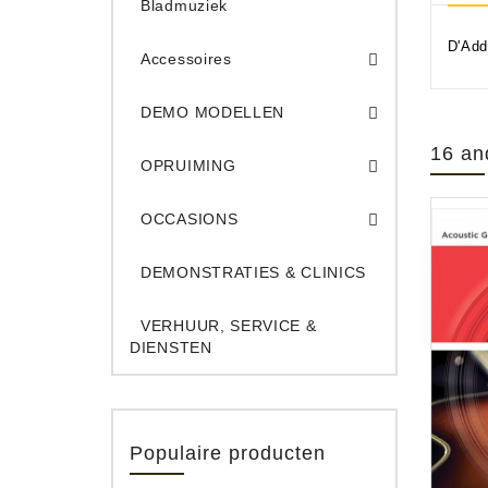
Bladmuziek
D'Add
Accessoires
DEMO Opname App
DEMO Toe
DEMO MODELLEN
Opruiming Elec. Gitaren & Amps
Opruiming S
Opruiming 
Opruiming Opname A
Opruiming Toetsen
16 an
OPRUIMING
Occ. Gitaar/Bas Ve
OCCASIONS
DEMONSTRATIES & CLINICS
VERHUUR, SERVICE &
DIENSTEN
Populaire producten