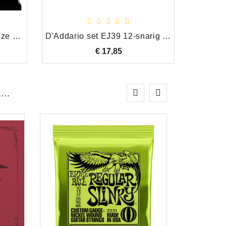
Ernie Ball Aluminium Bronze extra light .010-.050
D'Addario set EJ39 12-snarig medium 12-52
€ 17,85
Prijs
...