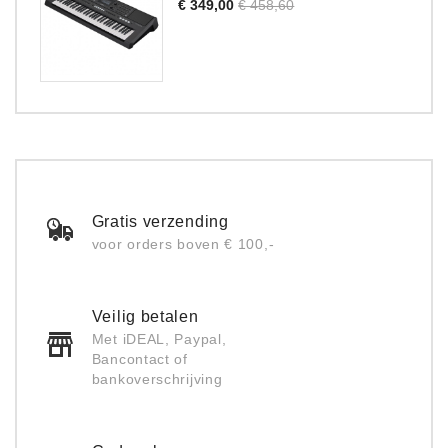
Normale
Prijs
€ 349,00
€ 458,60
prijs
Gratis verzending
voor orders boven € 100,-
Veilig betalen
Met iDEAL, Paypal,
Bancontact of
bankoverschrijving