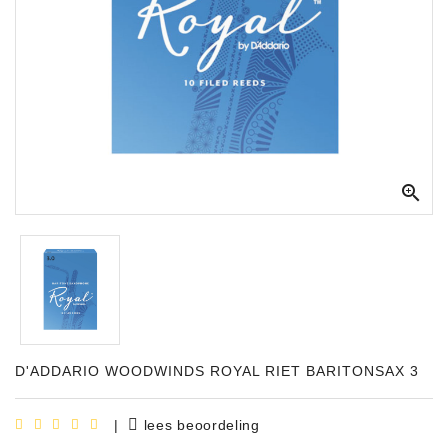
Apparatuur
Opname
Apparatuur
Blaasinstrumenten
Slaginstrumenten

Microfoons
Versterking
Instrumenten
Celtic
Instruments
D'ADDARIO WOODWINDS ROYAL RIET BARITONSAX 3
Shop
Bladmuziek
|
lees beoordeling