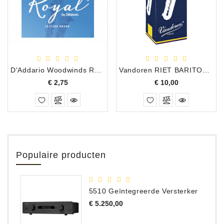
D'Addario Woodwinds Royal riet altsax 3.5
Vandoren RIET BARITONSAXOFOON 4
Prijs
Prijs
€ 2,75
€ 10,00
Populaire producten
5510 Geïntegreerde Versterker
Prijs
€ 5.250,00