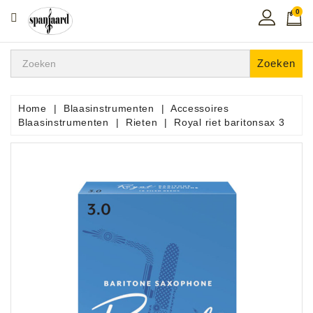
0
CATEGORIE
Home
Zoeken
Muziekles
In
Home
Blaasinstrumenten
Accessoires
De
Blaasinstrumenten
Rieten
Royal riet baritonsax 3
Regio
Toetsen
Instrumenten
Hifi
Snaarinstrumenten
Pro
Audio