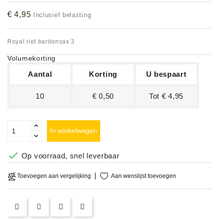
Accessoires
€ 4,95
Inclusief belasting
DEMO
Royal riet baritonsax 3
MODELLEN
Volumekorting
OPRUIMING
Aantal
Korting
U bespaart
OCCASIONS
10
€ 0,50
Tot € 4,95
DEMONSTRATIES
&
In winkelwagen
CLINICS

Op voorraad, snel leverbaar
VERHUUR,
SERVICE
Aan wenslijst toevoegen
Toevoegen aan vergelijking
&
DIENSTEN